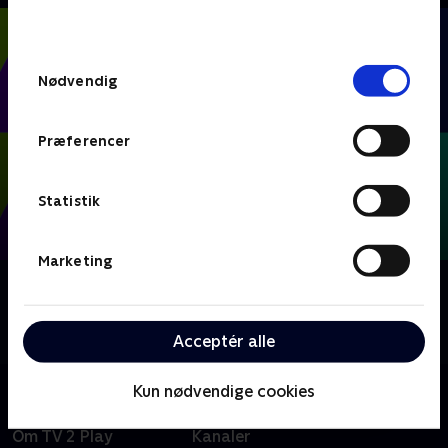
behandler dine oplysninger i
TV 2s privatlivspolitik
.
Samtykkevalg
Nødvendig
Præferencer
Statistik
Marketing
Om FIFA VM 2026 - Kampe
Se eller gense alle kampene fra VM-fodbold i Mexico,
USA og Canada.
Acceptér alle
Kun nødvendige cookies
Om TV 2 Play
Kanaler