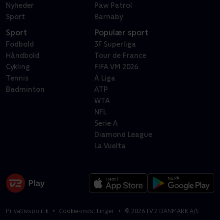
Nyheder
Paw Patrol
Sport
Barnaby
Sport
Populær sport
Fodbold
3F Superliga
Håndbold
Tour de France
Cykling
FIFA VM 2026
Tennis
A Liga
Badminton
ATP
WTA
NFL
Serie A
Diamond League
La Vuelta
Privatlivspolitik
Cookie-indstillinger
©
2026
TV 2 DANMARK A/S