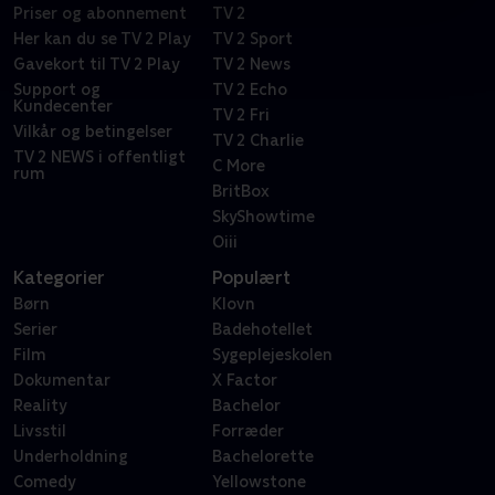
Priser og abonnement
TV 2
Her kan du se TV 2 Play
TV 2 Sport
Gavekort til TV 2 Play
TV 2 News
Support og
TV 2 Echo
Kundecenter
TV 2 Fri
Vilkår og betingelser
TV 2 Charlie
TV 2 NEWS i offentligt
C More
rum
BritBox
SkyShowtime
Oiii
Kategorier
Populært
Børn
Klovn
Serier
Badehotellet
Film
Sygeplejeskolen
Dokumentar
X Factor
Reality
Bachelor
Livsstil
Forræder
Underholdning
Bachelorette
Comedy
Yellowstone