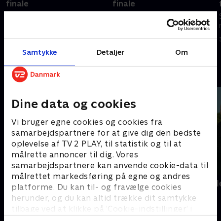
finale
finale
Se eller gense VM-opgøret
Se eller gense VM-opgøret
mellem Paraguay og Frankrig.
mellem Australien og Egypten.
4. juli 2026 • 109 min
3. juli 2026 • 164 min
Samtykke
Detaljer
Om
Andre så også
Dine data og cookies
Vi bruger egne cookies og cookies fra
samarbejdspartnere for at give dig den bedste
oplevelse af TV 2 PLAY, til statistik og til at
målrette annoncer til dig. Vores
samarbejdspartnere kan anvende cookie-data til
målrettet markedsføring på egne og andres
Kristoffer Olsson - min vigtigste
Landsholdsl
platforme. Du kan til- og fravælge cookies
kamp
Fodbold
herunder, og du kan altid trække dit samtykke
2024 • Fodbold • 22 min
tilbage ved at klikke på ’Cookie-indstillinger’ i
bunden af siden. Læs mere om hvordan TV 2