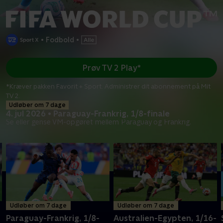
•
Fodbold
•
Prøv TV 2 Play*
*Kræver pakken Favorit + Sport. Administrer dit abonnement på Mit
TV 2.
Udløber om 7 dage
4. jul 2026 • Paraguay-Frankrig, 1/8-finale
Se eller gense VM-opgøret mellem Paraguay og Frankrig.
Udløber om 7 dage
Udløber om 7 dage
Paraguay-Frankrig, 1/8-
Australien-Egypten, 1/16-