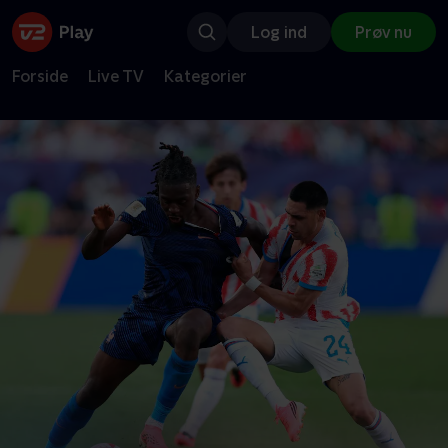
Log ind
Prøv nu
Forside
Live TV
Kategorier