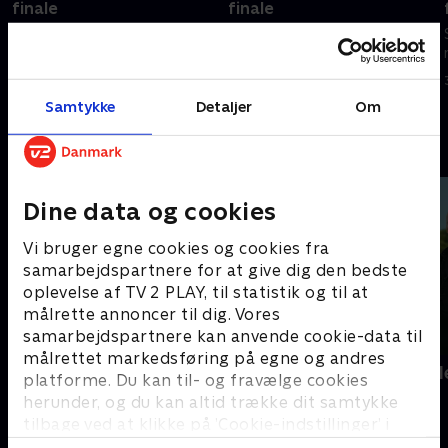
finale
finale
Se eller gense VM-opgøret
Se eller gense VM-opgøret
mellem Canada og Marokko.
mellem Paraguay og Frankrig.
4. juli 2026 • 128 min
4. juli 2026 • 109 min
Samtykke
Detaljer
Om
Andre så også
Dine data og cookies
Vi bruger egne cookies og cookies fra
samarbejdspartnere for at give dig den bedste
oplevelse af TV 2 PLAY, til statistik og til at
målrette annoncer til dig. Vores
samarbejdspartnere kan anvende cookie-data til
målrettet markedsføring på egne og andres
Kristoffer Olsson - min vigtigste
Landsholdsl
platforme. Du kan til- og fravælge cookies
kamp
Fodbold
herunder, og du kan altid trække dit samtykke
2024 • Fodbold • 22 min
tilbage ved at klikke på ’Cookie-indstillinger’ i
bunden af siden. Læs mere om hvordan TV 2