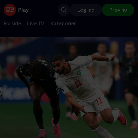
Log ind
Prøv nu
Forside
Live TV
Kategorier