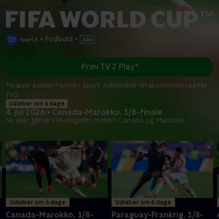
•
Fodbold
•
Prøv TV 2 Play*
*Kræver pakken Favorit + Sport. Administrer dit abonnement på Mit
TV 2.
Udløber om 6 dage
4. jul 2026 • Canada-Marokko, 1/8-finale
Se eller gense VM-opgøret mellem Canada og Marokko.
Udløber om 6 dage
Udløber om 6 dage
Canada-Marokko, 1/8-
Paraguay-Frankrig, 1/8-