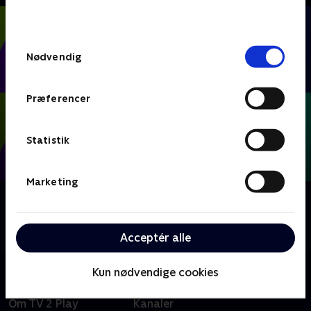
behandler dine oplysninger i
TV 2s privatlivspolitik
.
Samtykkevalg
Nødvendig
Præferencer
Statistik
Marketing
Om FIFA VM 2026 - Kampe
Se eller gense alle kampene fra VM-fodbold i Mexico,
USA og Canada.
Acceptér alle
Kun nødvendige cookies
Om TV 2 Play
Kanaler