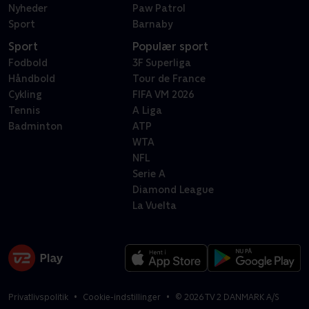
Nyheder
Paw Patrol
Sport
Barnaby
Sport
Populær sport
Fodbold
3F Superliga
Håndbold
Tour de France
Cykling
FIFA VM 2026
Tennis
A Liga
Badminton
ATP
WTA
NFL
Serie A
Diamond League
La Vuelta
Privatlivspolitik
Cookie-indstillinger
©
2026
TV 2 DANMARK A/S