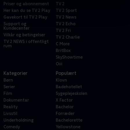
Priser og abonnement
TV 2
Her kan du se TV 2 Play
TV 2 Sport
Gavekort til TV 2 Play
TV 2 News
Support og
TV 2 Echo
Kundecenter
TV 2 Fri
Vilkår og betingelser
TV 2 Charlie
TV 2 NEWS i offentligt
C More
rum
BritBox
SkyShowtime
Oiii
Kategorier
Populært
Børn
Klovn
Serier
Badehotellet
Film
Sygeplejeskolen
Dokumentar
X Factor
Reality
Bachelor
Livsstil
Forræder
Underholdning
Bachelorette
Comedy
Yellowstone