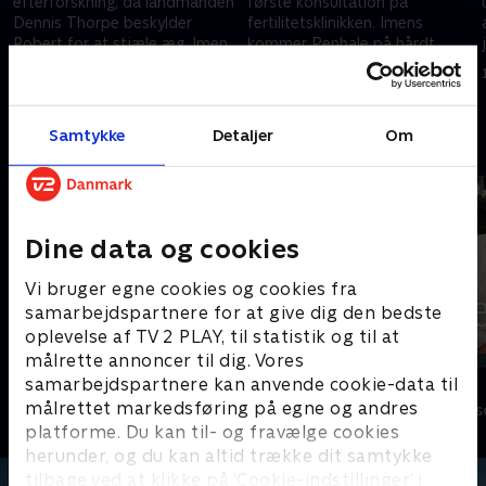
efterforskning, da landmanden
første konsultation på
Dennis Thorpe beskylder
fertilitetsklinikken. Imens
Robert for at stjæle æg. Imens
kommer Penhale på hårdt
overvejer Louisa at opsøge en
arbejde, da en lokal surferskole
10. december 2019 • 45 min
11. december 2019 • 45 min
fertilitetsekspert.
bliver udsat for hærværk.
Samtykke
Detaljer
Om
Andre så også
Dine data og cookies
Vi bruger egne cookies og cookies fra
samarbejdspartnere for at give dig den bedste
oplevelse af TV 2 PLAY, til statistik og til at
målrette annoncer til dig. Vores
samarbejdspartnere kan anvende cookie-data til
Badehotellet
Bjerglægen
målrettet markedsføring på egne og andres
Drama • 10 sæsoner
Drama • 18 sæs
platforme. Du kan til- og fravælge cookies
herunder, og du kan altid trække dit samtykke
tilbage ved at klikke på ’Cookie-indstillinger’ i