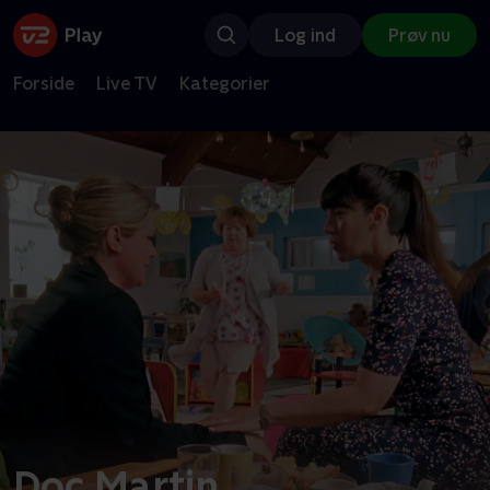
Log ind
Prøv nu
Forside
Live TV
Kategorier
Doc Martin