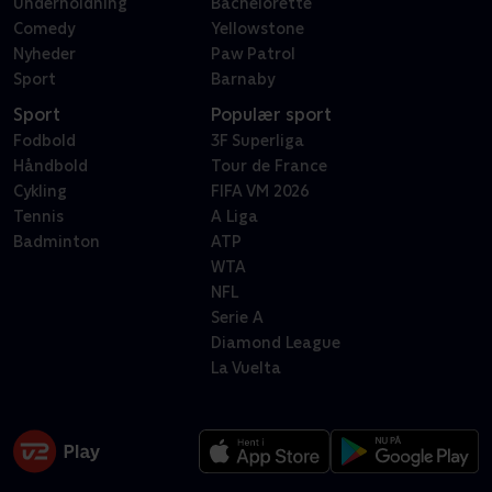
Underholdning
Bachelorette
Comedy
Yellowstone
Nyheder
Paw Patrol
Sport
Barnaby
Sport
Populær sport
Fodbold
3F Superliga
Håndbold
Tour de France
Cykling
FIFA VM 2026
Tennis
A Liga
Badminton
ATP
WTA
NFL
Serie A
Diamond League
La Vuelta