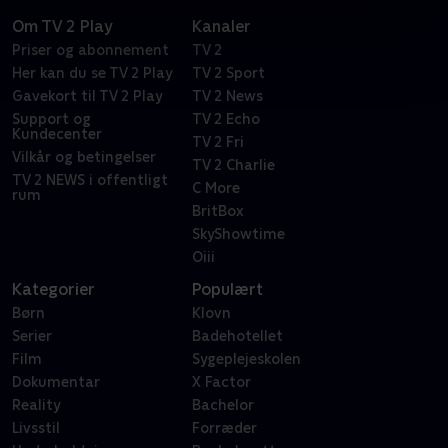
Om TV 2 Play
Kanaler
Priser og abonnement
TV 2
Her kan du se TV 2 Play
TV 2 Sport
Gavekort til TV 2 Play
TV 2 News
Support og
TV 2 Echo
Kundecenter
TV 2 Fri
Vilkår og betingelser
TV 2 Charlie
TV 2 NEWS i offentligt
C More
rum
BritBox
SkyShowtime
Oiii
Kategorier
Populært
Børn
Klovn
Serier
Badehotellet
Film
Sygeplejeskolen
Dokumentar
X Factor
Reality
Bachelor
Livsstil
Forræder