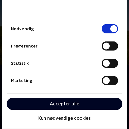
bunden af siden. Læs mere om hvordan TV 2
behandler dine oplysninger i
TV 2s privatlivspolitik
.
Samtykkevalg
Nødvendig
Præferencer
Statistik
Om Doc Martin
Dr. Martin Ellingham var en succes som kirurg i
Marketing
London, men da han flytter til den lille søvnige
fiskerby Portwenn for at starte en praksis som
praktiserende læge, bliver der vendt op og ned på
Acceptér alle
tilværelsen for både ham og byens beboere.
Kun nødvendige cookies