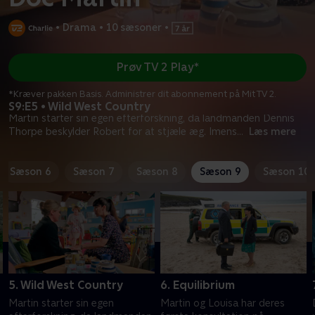
•
Drama
•
10 sæsoner
•
Prøv TV 2 Play*
*Kræver pakken Basis. Administrer dit abonnement på Mit TV 2.
S9:E5 • Wild West Country
Martin starter sin egen efterforskning, da landmanden Dennis
Thorpe beskylder Robert for at stjæle æg. Imens
...
Læs mere
Sæson 6
Sæson 7
Sæson 8
Sæson 9
Sæson 10
5. Wild West Country
6. Equilibrium
Martin starter sin egen
Martin og Louisa har deres