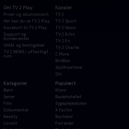
Om TV 2 Play
Kanaler
Priser og abonnement
TV 2
Her kan du se TV 2 Play
TV 2 Sport
Gavekort til TV 2 Play
TV 2 News
Support og
TV 2 Echo
Kundecenter
TV 2 Fri
Vilkår og betingelser
TV 2 Charlie
TV 2 NEWS i offentligt
C More
rum
BritBox
SkyShowtime
Oiii
Kategorier
Populært
Børn
Klovn
Serier
Badehotellet
Film
Sygeplejeskolen
Dokumentar
X Factor
Reality
Bachelor
Livsstil
Forræder