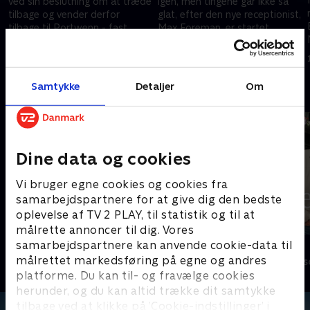
ved sin beslutning om at træde
igen, men tingene går ikke så
tilbage og vender derfor
glat, efter den nye receptionist,
tilbage til Portwenn - fast
Max Foreman, er startet.
besluttet på at overvinde sin
12. april 2023 • 45 min
13. april 2023 • 45 min
blodfobi.
Samtykke
Detaljer
Om
Andre så også
Dine data og cookies
Vi bruger egne cookies og cookies fra
samarbejdspartnere for at give dig den bedste
oplevelse af TV 2 PLAY, til statistik og til at
målrette annoncer til dig. Vores
samarbejdspartnere kan anvende cookie-data til
Badehotellet
Bjerglægen
målrettet markedsføring på egne og andres
Drama • 10 sæsoner
Drama • 18 sæs
platforme. Du kan til- og fravælge cookies
herunder, og du kan altid trække dit samtykke
tilbage ved at klikke på ’Cookie-indstillinger’ i