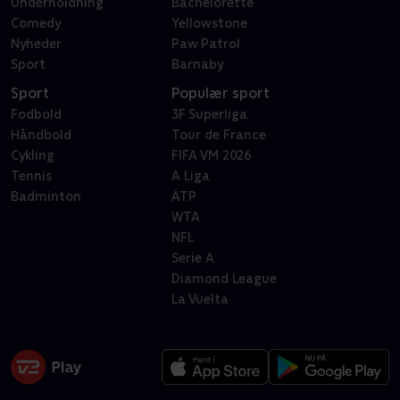
Underholdning
Bachelorette
Comedy
Yellowstone
Nyheder
Paw Patrol
Sport
Barnaby
Sport
Populær sport
Fodbold
3F Superliga
Håndbold
Tour de France
Cykling
FIFA VM 2026
Tennis
A Liga
Badminton
ATP
WTA
NFL
Serie A
Diamond League
La Vuelta