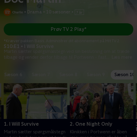
•
Drama
•
10 sæsoner
•
Prøv TV 2 Play*
*Kræver pakken Basis. Administrer dit abonnement på Mit TV 2.
S10:E1 • I Will Survive
Martin sætter spørgsmålstegn ved sin beslutning om at træde
tilbage og vender derfor tilbage til Portwenn - fast
...
Læs mere
Sæson 6
Sæson 7
Sæson 8
Sæson 9
Sæson 10
1. I Will Survive
2. One Night Only
Martin sætter spørgsmålstegn
Klinikken i Portwenn er åben