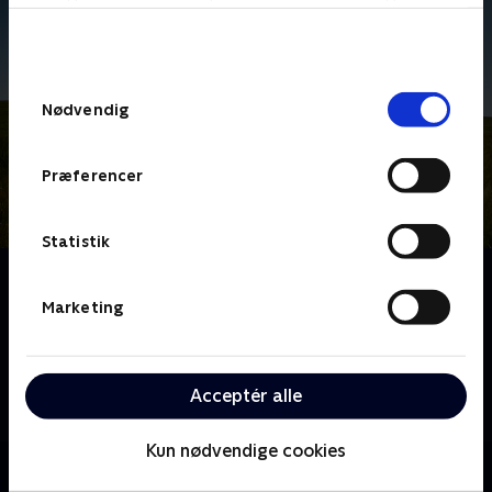
bunden af siden. Læs mere om hvordan TV 2
behandler dine oplysninger i
TV 2s privatlivspolitik
.
Samtykkevalg
Nødvendig
Præferencer
Statistik
Om Doc Martin
Dr. Martin Ellingham var en succes som kirurg i
Marketing
London, men da han flytter til den lille søvnige
fiskerby Portwenn for at starte en praksis som
praktiserende læge, bliver der vendt op og ned på
Acceptér alle
tilværelsen for både ham og byens beboere.
Kun nødvendige cookies