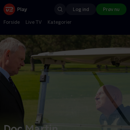
Log ind
Prøv nu
Forside
Live TV
Kategorier
Doc Martin