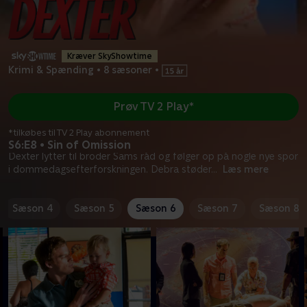
Kræver SkyShowtime
Krimi & Spænding
•
8 sæsoner
•
Prøv TV 2 Play*
*tilkøbes til TV 2 Play abonnement
S6:E8 • Sin of Omission
Dexter lytter til broder Sams råd og følger op på nogle nye spor
i dommedagsefterforskningen. Debra støder
...
Læs mere
Sæson 4
Sæson 5
Sæson 6
Sæson 7
Sæson 8