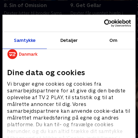
8. Sin of Omission
9. Get Gellar
Dexter lytter til broder Sams
Dexter får uventet hjælp i
råd og følger op på nogle nye
jagten på dommedag-
spor i
morderne. Debra fortsætter
dommedagsefterforskningen.
hos sin terapeut og lærer
Debra støder sammen med
noget nyt om sig selv.
1. juli 2021 • 50 min
1. juli 2021 • 48 min
Samtykke
Detaljer
Om
LaGuerta over sagen om en
død pige.
Andre så også
Dine data og cookies
Vi bruger egne cookies og cookies fra
samarbejdspartnere for at give dig den bedste
oplevelse af TV 2 PLAY, til statistik og til at
målrette annoncer til dig. Vores
samarbejdspartnere kan anvende cookie-data til
målrettet markedsføring på egne og andres
platforme. Du kan til- og fravælge cookies
Trigger Point
Top Dog
herunder, og du kan altid trække dit samtykke
Krimi & Spænding • 3 sæsoner
Krimi & Spændi