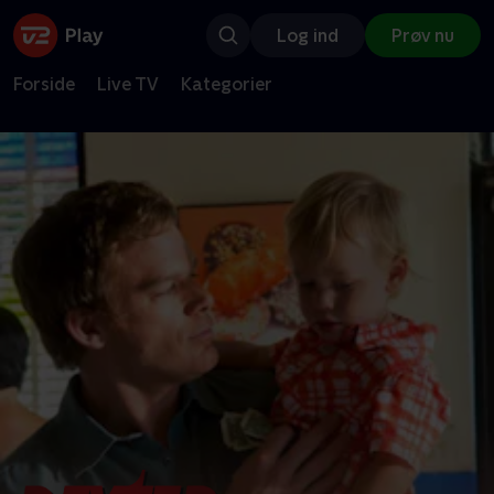
Log ind
Prøv nu
Forside
Live TV
Kategorier