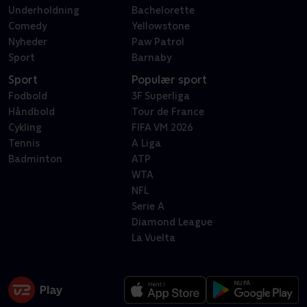
Underholdning
Bachelorette
Comedy
Yellowstone
Nyheder
Paw Patrol
Sport
Barnaby
Sport
Populær sport
Fodbold
3F Superliga
Håndbold
Tour de France
Cykling
FIFA VM 2026
Tennis
A Liga
Badminton
ATP
WTA
NFL
Serie A
Diamond League
La Vuelta