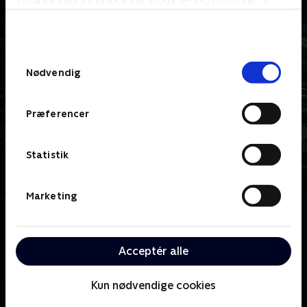
tilbage ved at klikke på ’Cookie-indstillinger’ i
bunden af siden. Læs mere om hvordan TV 2
behandler dine oplysninger i
TV 2s privatlivspolitik
.
Samtykkevalg
Nødvendig
Præferencer
Statistik
Marketing
Om Dexter
Han er klog og elskelig. Dexter Morgan, USA's
yndlings seriemorder, opklarer forbrydelser om
Acceptér alle
dagen og begår dem om natten.
Kun nødvendige cookies