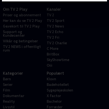
Om TV 2 Play
Kanaler
Priser og abonnement
TV 2
Her kan du se TV 2 Play
TV 2 Sport
Gavekort til TV 2 Play
TV 2 News
Support og
TV 2 Echo
Kundecenter
TV 2 Fri
Vilkår og betingelser
TV 2 Charlie
TV 2 NEWS i offentligt
C More
rum
BritBox
SkyShowtime
Oiii
Kategorier
Populært
Børn
Klovn
Serier
Badehotellet
Film
Sygeplejeskolen
Dokumentar
X Factor
Reality
Bachelor
Livsstil
Forræder