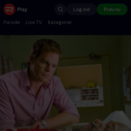
Log ind
Prøv nu
Forside
Live TV
Kategorier