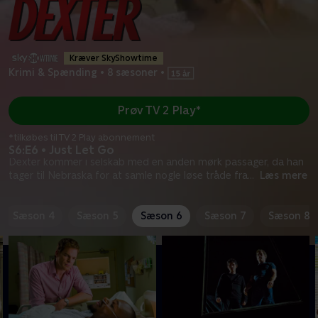
Kræver SkyShowtime
Krimi & Spænding
•
8 sæsoner
•
Prøv TV 2 Play*
*tilkøbes til TV 2 Play abonnement
S6:E6 • Just Let Go
Dexter kommer i selskab med en anden mørk passager, da han
tager til Nebraska for at samle nogle løse tråde fra
...
Læs mere
Sæson 4
Sæson 5
Sæson 6
Sæson 7
Sæson 8