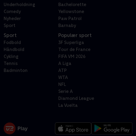
Underholdning
Bachelorette
Comedy
Yellowstone
Nyheder
Paw Patrol
Sport
Barnaby
Sport
Populær sport
Fodbold
3F Superliga
Håndbold
Tour de France
Cykling
FIFA VM 2026
Tennis
A Liga
Badminton
ATP
WTA
NFL
Serie A
Diamond League
La Vuelta