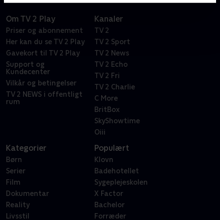
Om TV 2 Play
Kanaler
Priser og abonnement
TV 2
Her kan du se TV 2 Play
TV 2 Sport
Gavekort til TV 2 Play
TV 2 News
Support og
TV 2 Echo
Kundecenter
TV 2 Fri
Vilkår og betingelser
TV 2 Charlie
TV 2 NEWS i offentligt
C More
rum
BritBox
SkyShowtime
Oiii
Kategorier
Populært
Børn
Klovn
Serier
Badehotellet
Film
Sygeplejeskolen
Dokumentar
X Factor
Reality
Bachelor
Livsstil
Forræder