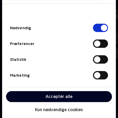
tilbage ved at klikke på ’Cookie-indstillinger’ i
bunden af siden. Læs mere om hvordan TV 2
behandler dine oplysninger i
TV 2s privatlivspolitik
.
Samtykkevalg
Nødvendig
Præferencer
Statistik
Marketing
Om Dexter
Han er klog og elskelig. Dexter Morgan, USA's
yndlings seriemorder, opklarer forbrydelser om
Acceptér alle
dagen og begår dem om natten.
Kun nødvendige cookies