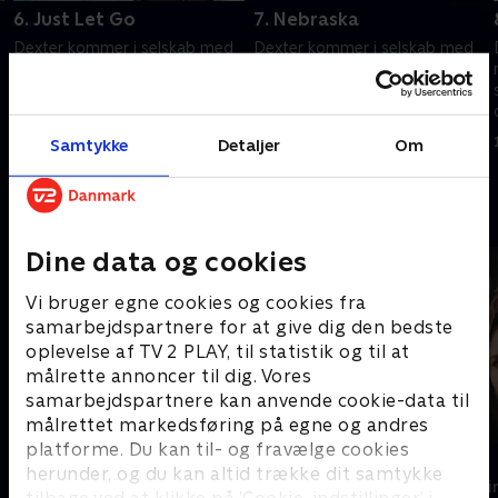
6. Just Let Go
7. Nebraska
Dexter kommer i selskab med
Dexter kommer i selskab med
en anden mørk passager, da
en anden Mørk Passager, da
han tager til Nebraska for at
han tager til Nebraska for at
samle nogle løse tråde fra
samle nogle løse tråde fra
fortiden.
fortiden.
1. juli 2021 • 52 min
1. juli 2021 • 49 min
Samtykke
Detaljer
Om
Andre så også
Dine data og cookies
Vi bruger egne cookies og cookies fra
samarbejdspartnere for at give dig den bedste
oplevelse af TV 2 PLAY, til statistik og til at
målrette annoncer til dig. Vores
samarbejdspartnere kan anvende cookie-data til
målrettet markedsføring på egne og andres
platforme. Du kan til- og fravælge cookies
Trigger Point
Top Dog
herunder, og du kan altid trække dit samtykke
Krimi & Spænding • 3 sæsoner
Krimi & Spændi