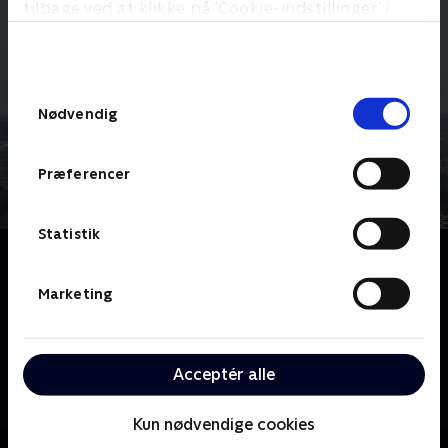
tilbage ved at klikke på ’Cookie-indstillinger’ i
bunden af siden. Læs mere om hvordan TV 2
behandler dine oplysninger i
TV 2s privatlivspolitik
.
Samtykkevalg
Nødvendig
Præferencer
Statistik
Om CPH Lufthavnen
CPH Lufthavnen er hver dag knudepunkt for 60.000
Marketing
meget forskellige passagerer med helt forskellige
baggrunde og behov. Men det er også en daglig
arbejdsplads for flere tusinde danskere. CPH
Acceptér alle
Lufthavnen er en serie, som skildrer denne
arbejdsplads på alle niveauer. Der er langt fra
Kun nødvendige cookies
bagagebåndet til kontroltårnet og fra