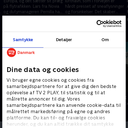
Europa, og det sætter sit præg
lufthavn, som i forvejen er
på flytrafikken. Lars fra Novia
hårdt presset af sneaflysninger
S
og dutymanageren Pernilla har
og forsinkelser. Det skaber
travlt med at hjælpe strandede
ekstra arbejder for
18. marts 2010 • 24 min
25. marts 2010 • 24 min
passagerer
dutymanageren Pernilla
Andre så også
Samtykke
Detaljer
Om
Dine data og cookies
Vi bruger egne cookies og cookies fra
samarbejdspartnere for at give dig den bedste
oplevelse af TV 2 PLAY, til statistik og til at
Gutterne på kutterne
Med rygsæk o
målrette annoncer til dig. Vores
Livsstil • 7 sæsoner
Livsstil • 1 sæs
samarbejdspartnere kan anvende cookie-data til
målrettet markedsføring på egne og andres
platforme. Du kan til- og fravælge cookies
herunder, og du kan altid trække dit samtykke