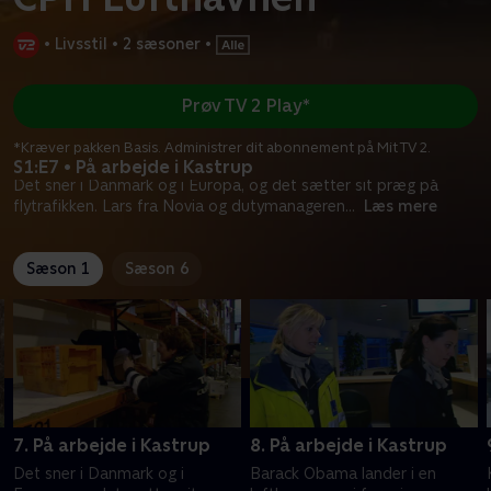
•
Livsstil
•
2 sæsoner
•
Prøv TV 2 Play*
*Kræver pakken Basis. Administrer dit abonnement på Mit TV 2.
S1:E7 • På arbejde i Kastrup
Det sner i Danmark og i Europa, og det sætter sit præg på
flytrafikken. Lars fra Novia og dutymanageren
...
Læs mere
Sæson 1
Sæson 6
7. På arbejde i Kastrup
8. På arbejde i Kastrup
Det sner i Danmark og i
Barack Obama lander i en