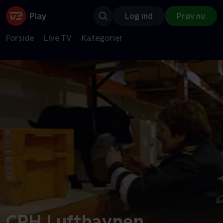
Log ind
Prøv nu
Forside
Live TV
Kategorier
CPH Lufthavnen