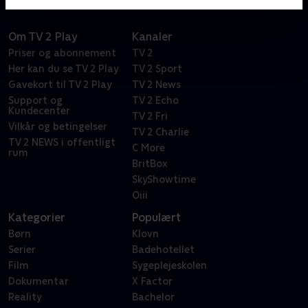
parfumeafdelingen til dyrlægen
Om TV 2 Play
Kanaler
Priser og abonnement
TV 2
Her kan du se TV 2 Play
TV 2 Sport
Gavekort til TV 2 Play
TV 2 News
Support og
TV 2 Echo
Kundecenter
TV 2 Fri
Vilkår og betingelser
TV 2 Charlie
TV 2 NEWS i offentligt
C More
rum
BritBox
SkyShowtime
Oiii
Kategorier
Populært
Børn
Klovn
Serier
Badehotellet
Film
Sygeplejeskolen
Dokumentar
X Factor
Reality
Bachelor