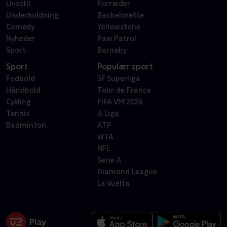
Livsstil
Forræder
Underholdning
Bachelorette
Comedy
Yellowstone
Nyheder
Paw Patrol
Sport
Barnaby
Sport
Populær sport
Fodbold
3F Superliga
Håndbold
Tour de France
Cykling
FIFA VM 2026
Tennis
A Liga
Badminton
ATP
WTA
NFL
Serie A
Diamond League
La Vuelta