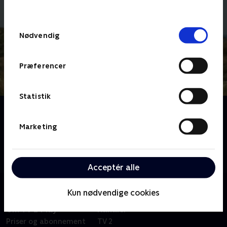
behandler dine oplysninger i
TV 2s privatlivspolitik
.
Samtykkevalg
Nødvendig
Præferencer
Statistik
Om På tværs af Danmark
Peter Tanev inviterer fire kendte danskere til at gå
Marketing
tværs over Danmark, når de skal krydse en del af
landet i fugleflugtslinje. Hvem finder den korteste
rute?
Acceptér alle
Kun nødvendige cookies
Om TV 2 Play
Kanaler
Priser og abonnement
TV 2