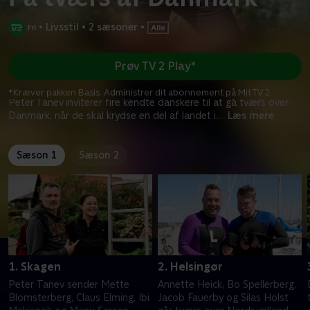
•
Livsstil
•
2 sæsoner
•
Prøv TV 2 Play*
*Kræver pakken Basis. Administrer dit abonnement på Mit TV 2.
Peter Tanev inviterer fire kendte danskere til at gå tværs over
Danmark, når de skal krydse en del af landet i
...
Læs mere
Sæson 1
Sæson 2
1. Skagen
2. Helsingør
Peter Tanev sender Mette
Annette Heick, Bo Spellerberg,
Blomsterberg, Claus Elming, Ibi
Jacob Fauerby og Silas Holst