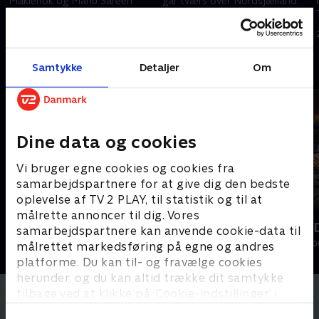
Makienok og Manu Sareen
går tværs over Nordsjælland.
tværs over Skagen. Men hvem
Der venter både iskoldt vand,
går færrest meter? Og er der
en låst dør og utålmodige
15. september 2020 • 42 min
15. september 2020 • 39 min
hugorm i klitterne?
modstandere.
Samtykke
Detaljer
Om
Andre så også
Dine data og cookies
Vi bruger egne cookies og cookies fra
samarbejdspartnere for at give dig den bedste
oplevelse af TV 2 PLAY, til statistik og til at
målrette annoncer til dig. Vores
Sæt pris på Danmark
Sæt pris på 
samarbejdspartnere kan anvende cookie-data til
Livsstil • 10 sæsoner
Livsstil • 6 sæs
målrettet markedsføring på egne og andres
platforme. Du kan til- og fravælge cookies
herunder, og du kan altid trække dit samtykke
tilbage ved at klikke på ’Cookie-indstillinger’ i
bunden af siden. Læs mere om hvordan TV 2