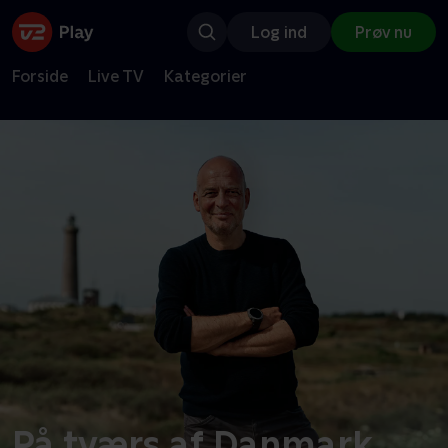
Log ind
Prøv nu
Forside
Live TV
Kategorier
På tværs af Danmark