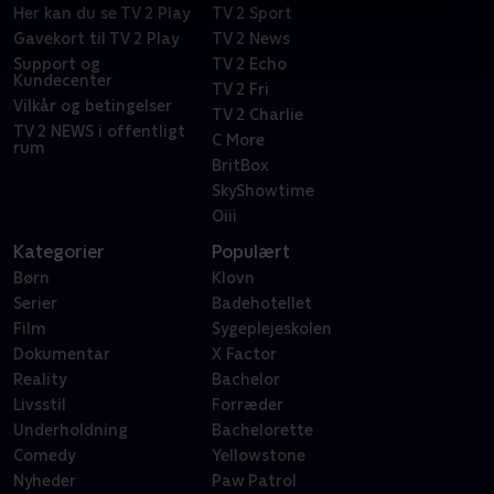
Her kan du se TV 2 Play
TV 2 Sport
Gavekort til TV 2 Play
TV 2 News
Support og
TV 2 Echo
Kundecenter
TV 2 Fri
Vilkår og betingelser
TV 2 Charlie
TV 2 NEWS i offentligt
C More
rum
BritBox
SkyShowtime
Oiii
Kategorier
Populært
Børn
Klovn
Serier
Badehotellet
Film
Sygeplejeskolen
Dokumentar
X Factor
Reality
Bachelor
Livsstil
Forræder
Underholdning
Bachelorette
Comedy
Yellowstone
Nyheder
Paw Patrol