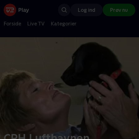
Log ind
Prøv nu
Forside
Live TV
Kategorier
CPH Lufthavnen