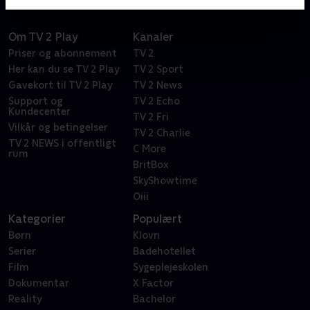
parfumeafdelingen til dyrlægen
Om TV 2 Play
Kanaler
Priser og abonnement
TV 2
Her kan du se TV 2 Play
TV 2 Sport
Gavekort til TV 2 Play
TV 2 News
Support og
TV 2 Echo
Kundecenter
TV 2 Fri
Vilkår og betingelser
TV 2 Charlie
TV 2 NEWS i offentligt
C More
rum
BritBox
SkyShowtime
Oiii
Kategorier
Populært
Børn
Klovn
Serier
Badehotellet
Film
Sygeplejeskolen
Dokumentar
X Factor
Reality
Bachelor