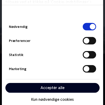
tilbage ved at klikke på ’Cookie-indstillinger’ i
bunden af siden. Læs mere om hvordan TV 2
behandler dine oplysninger i
TV 2s privatlivspolitik
.
Samtykkevalg
Nødvendig
Præferencer
Statistik
Om CPH Lufthavnen
CPH Lufthavnen er hver dag knudepunkt for 60.000
Marketing
meget forskellige passagerer med helt forskellige
baggrunde og behov. Men det er også en daglig
arbejdsplads for flere tusinde danskere. CPH
Acceptér alle
Lufthavnen er en serie, som skildrer denne
arbejdsplads på alle niveauer. Der er langt fra
Kun nødvendige cookies
bagagebåndet til kontroltårnet og fra