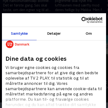
nye narkohundehvalp Bonnie.
pilgrimme skal flyve fra
Det er første gang, Søs skal
lufthavnen med særfly mod
teste, om den egner sig til at
deres hellige by Mekka. Men få
arbejde i lufthavnens specielle
minutter før flyafgang mangler
25. februar 2010 • 24 min
4. marts 2010 • 24 min
miljø
flere af passagererne
Andre så også
Samtykke
Detaljer
Om
Dine data og cookies
Vi bruger egne cookies og cookies fra
samarbejdspartnere for at give dig den bedste
oplevelse af TV 2 PLAY, til statistik og til at
Gutterne på kutterne
Med rygsæk o
målrette annoncer til dig. Vores
Livsstil • 7 sæsoner
Livsstil • 1 sæs
samarbejdspartnere kan anvende cookie-data til
målrettet markedsføring på egne og andres
platforme. Du kan til- og fravælge cookies
herunder, og du kan altid trække dit samtykke