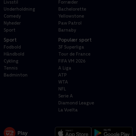
Livsstil
Forræder
Underholdning
Bachelorette
Comedy
Yellowstone
Nyheder
Paw Patrol
Sport
Barnaby
Sport
Populær sport
Fodbold
3F Superliga
Håndbold
Tour de France
Cykling
FIFA VM 2026
Tennis
A Liga
Badminton
ATP
WTA
NFL
Serie A
Diamond League
La Vuelta