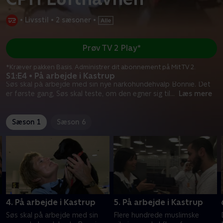
•
Livsstil
•
2 sæsoner
•
Prøv TV 2 Play*
*Kræver pakken Basis. Administrer dit abonnement på Mit TV 2.
S1:E4 • På arbejde i Kastrup
Søs skal på arbejde med sin nye narkohundehvalp Bonnie. Det
er første gang, Søs skal teste, om den egner sig til
...
Læs mere
Sæson 1
Sæson 6
4. På arbejde i Kastrup
5. På arbejde i Kastrup
Søs skal på arbejde med sin
Flere hundrede muslimske