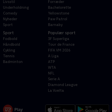
Livsstil
Forræder
Underholdning
Bachelorette
Comedy
Yellowstone
Nyheder
Paw Patrol
Sport
Barnaby
Sport
Populær sport
Fodbold
3F Superliga
Håndbold
Tour de France
Cykling
FIFA VM 2026
Tennis
A Liga
Badminton
ATP
WTA
NFL
Serie A
Diamond League
La Vuelta