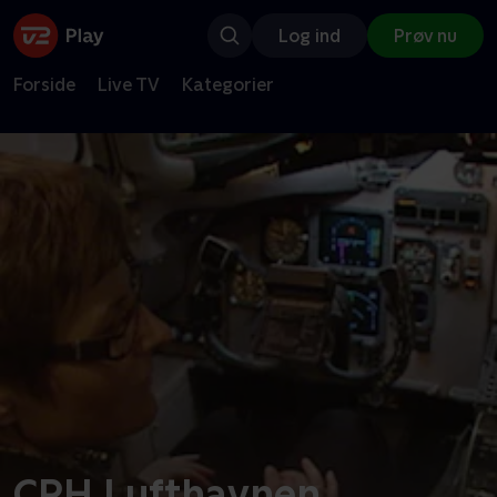
Log ind
Prøv nu
Forside
Live TV
Kategorier
CPH Lufthavnen