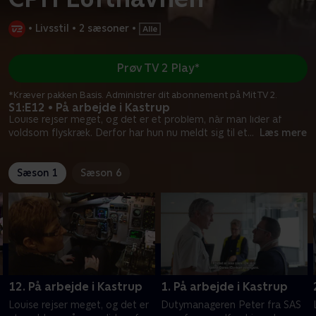
•
Livsstil
•
2 sæsoner
•
Prøv TV 2 Play*
*Kræver pakken Basis. Administrer dit abonnement på Mit TV 2.
S1:E12 • På arbejde i Kastrup
Louise rejser meget, og det er et problem, når man lider af
voldsom flyskræk. Derfor har hun nu meldt sig til et
...
Læs mere
Sæson 1
Sæson 6
12. På arbejde i Kastrup
1. På arbejde i Kastrup
Louise rejser meget, og det er
Dutymanageren Peter fra SAS