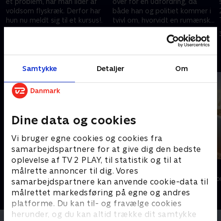
et problem, når man lider af
over for en udfordring, da
voldsom flyskræk. Derfor har
både han og politiet kommer i
hun nu meldt sig til et kursus!.
tvivl om, hvorvidt en rumænsk
mand har orden i sine
29. april 2010 • 25 min
27. august 2014 • 12 min
identitetspapirer. .
Andre så også
Samtykke
Detaljer
Om
Dine data og cookies
Vi bruger egne cookies og cookies fra
samarbejdspartnere for at give dig den bedste
oplevelse af TV 2 PLAY, til statistik og til at
Gutterne på kutterne
Størst
målrette annoncer til dig. Vores
Livsstil • 7 sæsoner
Livsstil • 6 sæs
samarbejdspartnere kan anvende cookie-data til
målrettet markedsføring på egne og andres
platforme. Du kan til- og fravælge cookies
herunder, og du kan altid trække dit samtykke