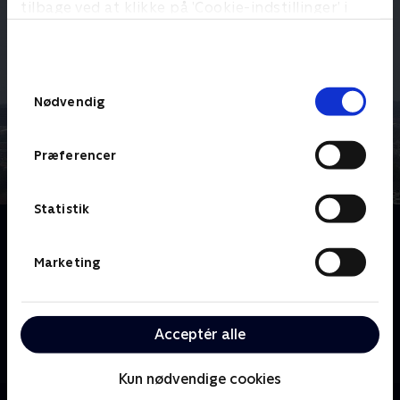
tilbage ved at klikke på ’Cookie-indstillinger’ i
bunden af siden. Læs mere om hvordan TV 2
behandler dine oplysninger i
TV 2s privatlivspolitik
.
Samtykkevalg
Nødvendig
Præferencer
Statistik
Om CPH Lufthavnen
CPH Lufthavnen er hver dag knudepunkt for 60.000
Marketing
meget forskellige passagerer med helt forskellige
baggrunde og behov. Men det er også en daglig
arbejdsplads for flere tusinde danskere. CPH
Acceptér alle
Lufthavnen er en serie, som skildrer denne
arbejdsplads på alle niveauer. Der er langt fra
Kun nødvendige cookies
bagagebåndet til kontroltårnet og fra