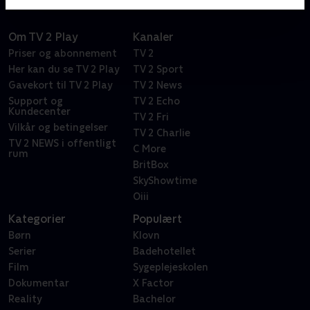
parfumeafdelingen til dyrlægen
Om TV 2 Play
Kanaler
Priser og abonnement
TV 2
Her kan du se TV 2 Play
TV 2 Sport
Gavekort til TV 2 Play
TV 2 News
Support og
TV 2 Echo
Kundecenter
TV 2 Fri
Vilkår og betingelser
TV 2 Charlie
TV 2 NEWS i offentligt
C More
rum
BritBox
SkyShowtime
Oiii
Kategorier
Populært
Børn
Klovn
Serier
Badehotellet
Film
Sygeplejeskolen
Dokumentar
X Factor
Reality
Bachelor