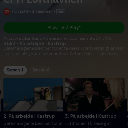
•
Livsstil
•
2 sæsoner
•
Prøv TV 2 Play*
*Kræver pakken Basis. Administrer dit abonnement på Mit TV 2.
S1:E2 • På arbejde i Kastrup
Gatemanagerne kæmper for at få deres rutefly rettidigt af sted
- selv om al flytrafik lukker ned, når Airforce One
...
Læs mere
Sæson 1
Sæson 6
2. På arbejde i Kastrup
3. På arbejde i Kastrup
Gatemanagerne kæmper for at
Lufthavnen får besøg af