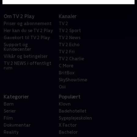
parfumeafdelingen til dyrlægen
Om TV 2 Play
Kanaler
Priser og abonnement
TV 2
Her kan du se TV 2 Play
TV 2 Sport
Gavekort til TV 2 Play
TV 2 News
Support og
TV 2 Echo
Kundecenter
TV 2 Fri
Vilkår og betingelser
TV 2 Charlie
TV 2 NEWS i offentligt
C More
rum
BritBox
SkyShowtime
Oiii
Kategorier
Populært
Børn
Klovn
Serier
Badehotellet
Film
Sygeplejeskolen
Dokumentar
X Factor
Reality
Bachelor