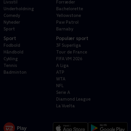
Livsstil
Forræder
Underholdning
Bachelorette
Comedy
Yellowstone
Nyheder
Paw Patrol
Sport
Barnaby
Sport
Populær sport
Fodbold
3F Superliga
Håndbold
Tour de France
Cykling
FIFA VM 2026
Tennis
A Liga
Badminton
ATP
WTA
NFL
Serie A
Diamond League
La Vuelta