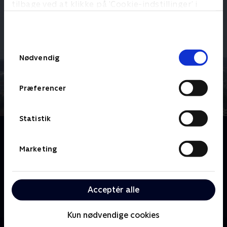
tilbage ved at klikke på ’Cookie-indstillinger’ i
bunden af siden. Læs mere om hvordan TV 2
behandler dine oplysninger i
TV 2s privatlivspolitik
.
Samtykkevalg
Nødvendig
Præferencer
Statistik
Om CPH Lufthavnen
CPH Lufthavnen er hver dag knudepunkt for 60.000
Marketing
meget forskellige passagerer med helt forskellige
baggrunde og behov. Men det er også en daglig
arbejdsplads for flere tusinde danskere. CPH
Acceptér alle
Lufthavnen er en serie, som skildrer denne
arbejdsplads på alle niveauer. Der er langt fra
Kun nødvendige cookies
bagagebåndet til kontroltårnet og fra