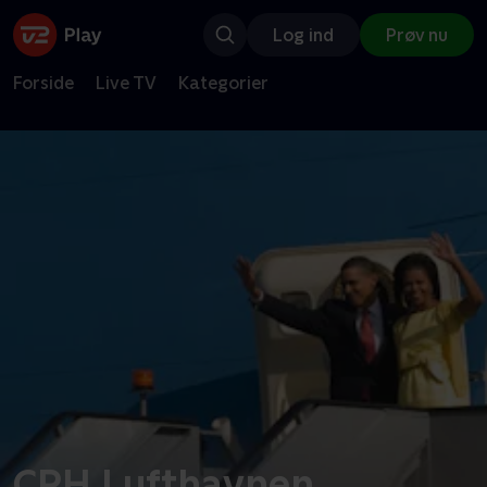
Log ind
Prøv nu
Forside
Live TV
Kategorier
CPH Lufthavnen