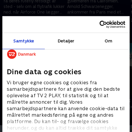
få deres rutefly rettidigt af
guvernøren fra Californien,
sted - selv om al flytrafik lukker
Arnold Schwarzenegger,
ned, når Airforce One lægger
ankommer fra Paris med et
an til landing
ganske almindeligt Air France-
11. februar 2010 • 24 min
18. februar 2010 • 24 min
fly
Andre så også
Samtykke
Detaljer
Om
Dine data og cookies
Vi bruger egne cookies og cookies fra
samarbejdspartnere for at give dig den bedste
oplevelse af TV 2 PLAY, til statistik og til at
Gutterne på kutterne
Med rygsæk o
målrette annoncer til dig. Vores
Livsstil • 7 sæsoner
Livsstil • 1 sæs
samarbejdspartnere kan anvende cookie-data til
målrettet markedsføring på egne og andres
platforme. Du kan til- og fravælge cookies
herunder, og du kan altid trække dit samtykke