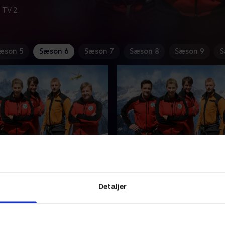
 TV 2.
æson 5
Sæson 6
Sæson 7
Sæson 8
Sæson 9
S
gen im Eis - del 1
10. Gefangen im Eis - de
må afbryde sin debut som
Sophie Zeidlers mand, Paul, 
, da hans team bliver kaldt
op for at bestige Dachstein
Detaljer
kvinde, der er faldet ned i en
er han forsvundet. Sophie 
finder hytten, som Paul havd
024 • 43 min
7. marts 2024 • 43 min