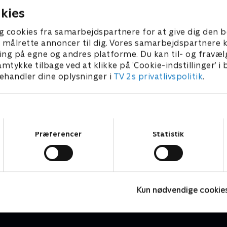
kies
g cookies fra samarbejdspartnere for at give dig den b
l at målrette annoncer til dig. Vores samarbejdspartner
ing på egne og andres platforme. Du kan til- og fravæl
amtykke tilbage ved at klikke på ’Cookie-indstillinger’ i
handler dine oplysninger i
TV 2s privatlivspolitik
.
Samtykkevalg
Præferencer
Statistik
Luftens læger
D
Drama • 3 sæsoner
D
Kun nødvendige cookie