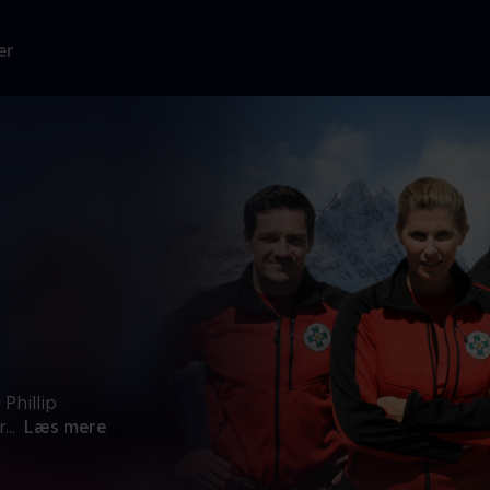
er
Phillip
r
...
Læs mere