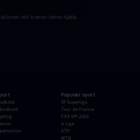
uationer, der kræver deres hjælp.
port
Populær sport
odbold
3F Superliga
åndbold
Tour de France
ykling
FIFA VM 2026
ennis
A Liga
adminton
ATP
WTA