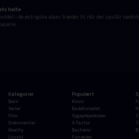
ets helte
ldet i de østrigske alper træder til, når der opstår nødsit
aserie.
Kategorier
Populært
S
Børn
Klovn
F
Serier
Badehotellet
H
Film
Sygeplejeskolen
C
Dokumentar
X Factor
T
Reality
Bachelor
B
Livsstil
Forræder