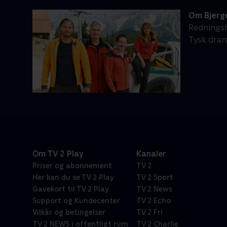
Om Bjerg
Redningsho
Tysk dram
Om TV 2 Play
Kanaler
Priser og abonnement
TV 2
Her kan du se TV 2 Play
TV 2 Sport
Gavekort til TV 2 Play
TV 2 News
Support og Kundecenter
TV 2 Echo
Vilkår og betingelser
TV 2 Fri
TV 2 NEWS i offentligt rum
TV 2 Charlie