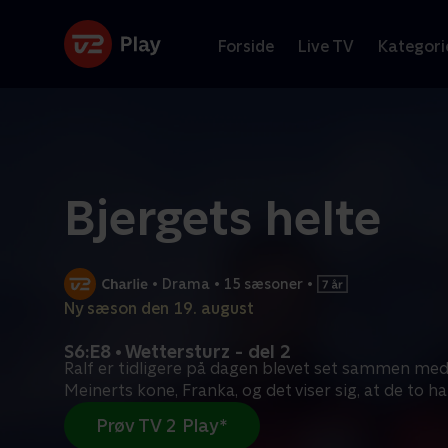
Forside
Live TV
Kategori
Bjergets helte
•
Drama
•
15 sæsoner
•
Ny sæson den 19. august
S6:E8 • Wettersturz - del 2
Ralf er tidligere på dagen blevet set sammen med 
Meinerts kone, Franka, og det viser sig, at de to ha
Prøv TV 2 Play*