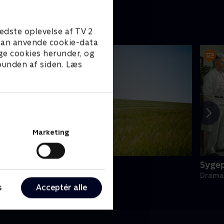
edste oplevelse af TV 2
e kan anvende cookie-data
ge cookies herunder, og
 bunden af siden. Læs
Marketing
oc Martin
Sygep
rama • 10 sæsoner
Drama 
s
Acceptér alle