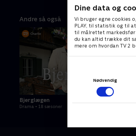
Dine data og coo
Andre så også
Vi bruger egne cookies o
PLAY, til statistik og ti
til målrettet markedsfør
du kan altid trække dit s
mere om hvordan TV 2 be
Nødvendig
Bjerglægen
Drama • 18 sæsoner