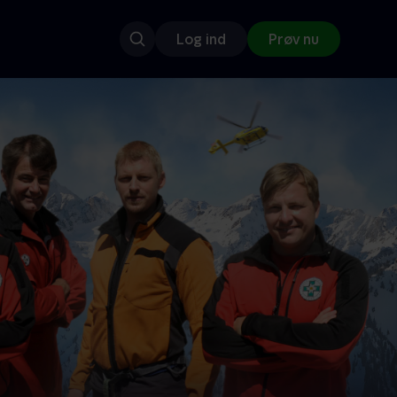
Log ind
Prøv nu