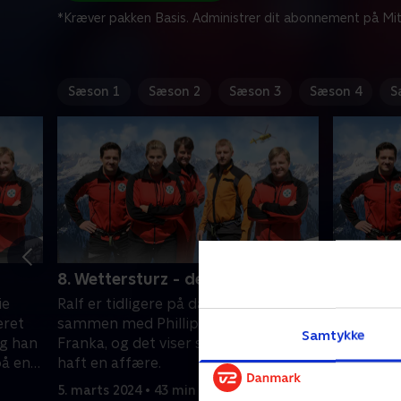
*Kræver pakken Basis. Administrer dit abonnement på Mit
Sæson 1
Sæson 2
Sæson 3
Sæson 4
S
8. Wettersturz - del 2
9. Gefan
ie
Ralf er tidligere på dagen blevet set
Andreas 
eret
sammen med Phillip Meinerts kone,
fotomodel
Samtykke
g han
Franka, og det viser sig, at de to har
ud til en 
på en
haft en affære.
kløft.
5. marts 2024 • 43 min
6. marts 2