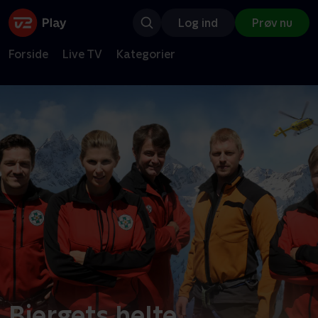
Log ind
Prøv nu
Forside
Live TV
Kategorier
Bjergets helte