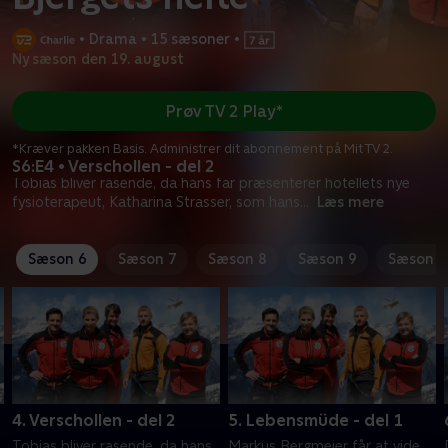
•
Drama
•
15 sæsoner
•
Ny sæson den 19. august
Prøv TV 2 Play*
*Kræver pakken Basis. Administrer dit abonnement på Mit TV 2.
S6:E4 • Verschollen - del 2
Tobias bliver rasende, da hans far præsenterer hotellets nye
fysioterapeut, Katharina Strasser, som hans
...
Læs mere
Sæson 6
Sæson 7
Sæson 8
Sæson 9
Sæson 1
4. Verschollen - del 2
5. Lebensmüde - del 1
Tobias bliver rasende, da hans
Markus Bergmeier får at vide,