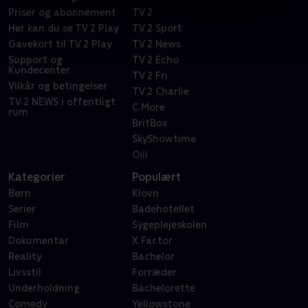
Priser og abonnement
TV 2
Her kan du se TV 2 Play
TV 2 Sport
Gavekort til TV 2 Play
TV 2 News
Support og
TV 2 Echo
Kundecenter
TV 2 Fri
Vilkår og betingelser
TV 2 Charlie
TV 2 NEWS i offentligt
C More
rum
BritBox
SkyShowtime
Oiii
Kategorier
Populært
Børn
Klovn
Serier
Badehotellet
Film
Sygeplejeskolen
Dokumentar
X Factor
Reality
Bachelor
Livsstil
Forræder
Underholdning
Bachelorette
Comedy
Yellowstone