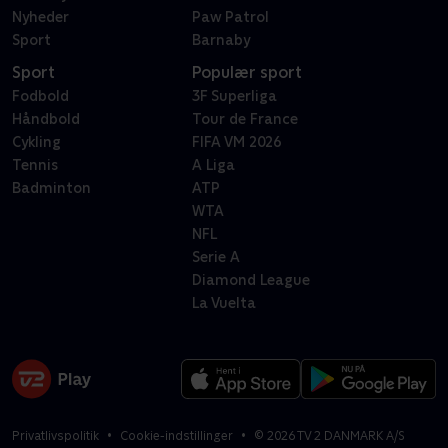
Nyheder
Paw Patrol
Sport
Barnaby
Sport
Populær sport
Fodbold
3F Superliga
Håndbold
Tour de France
Cykling
FIFA VM 2026
Tennis
A Liga
Badminton
ATP
WTA
NFL
Serie A
Diamond League
La Vuelta
Privatlivspolitik
Cookie-indstillinger
©
2026
TV 2 DANMARK A/S