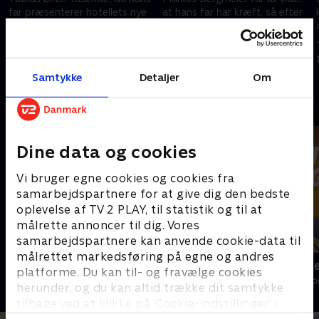
far præsenterer hotellets nye
at hans far har kræft, så efter
fysioterapeut, Katharina
20 år rejser han hjem.
Strasser, som hans halvsøster.
Redningsteamet får travlt, da
Markus finder et afskedsbrev
28. februar 2024 • 43 min
29. februar 2024 • 43 min
fra sin far.
Samtykke
Detaljer
Om
Andre så også
Dine data og cookies
Vi bruger egne cookies og cookies fra
samarbejdspartnere for at give dig den bedste
oplevelse af TV 2 PLAY, til statistik og til at
målrette annoncer til dig. Vores
samarbejdspartnere kan anvende cookie-data til
målrettet markedsføring på egne og andres
Bjerglægen
Luftens læg
platforme. Du kan til- og fravælge cookies
Drama • 18 sæsoner
Drama • 3 sæso
herunder, og du kan altid trække dit samtykke
tilbage ved at klikke på ’Cookie-indstillinger’ i