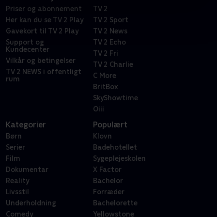
Priser og abonnement
TV 2
Her kan du se TV 2 Play
TV 2 Sport
Gavekort til TV 2 Play
TV 2 News
Support og
TV 2 Echo
Kundecenter
TV 2 Fri
Vilkår og betingelser
TV 2 Charlie
TV 2 NEWS i offentligt
C More
rum
BritBox
SkyShowtime
Oiii
Kategorier
Populært
Børn
Klovn
Serier
Badehotellet
Film
Sygeplejeskolen
Dokumentar
X Factor
Reality
Bachelor
Livsstil
Forræder
Underholdning
Bachelorette
Comedy
Yellowstone