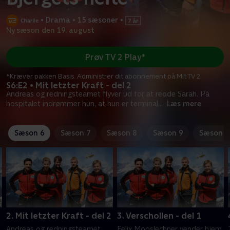
•
Drama
•
15 sæsoner
•
Ny sæson den 19. august
Prøv TV 2 Play*
*Kræver pakken Basis. Administrer dit abonnement på Mit TV 2.
S6:E2 • Mit letzter Kraft - del 2
Andreas og redningsteamet flyver ud for at redde Sarah. På
hospitalet indrømmer hun, at hun er terminal
...
Læs mere
Sæson 6
Sæson 7
Sæson 8
Sæson 9
Sæson 1
1
2. Mit letzter Kraft - del 2
3. Verschollen - del 1
Andreas og redningsteamet
Felix Mooslechner vender hjem