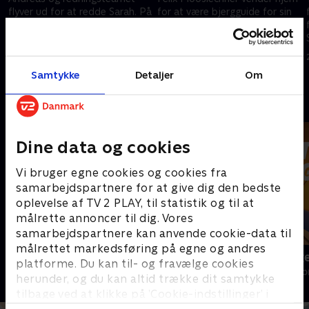
flyver ud for at redde Sarah. På
for at være bjergguide for sin
hospitalet indrømmer hun, at
ambitiøse kæreste, Marie
s
hun er terminal patient.
Langhoff. Andreas'
helikopterteam må redde
26. februar 2024 • 43 min
27. februar 2024 • 43 min
Marie.
Samtykke
Detaljer
Om
Andre så også
Dine data og cookies
Vi bruger egne cookies og cookies fra
samarbejdspartnere for at give dig den bedste
oplevelse af TV 2 PLAY, til statistik og til at
målrette annoncer til dig. Vores
samarbejdspartnere kan anvende cookie-data til
målrettet markedsføring på egne og andres
Bjerglægen
Luftens læg
platforme. Du kan til- og fravælge cookies
Drama • 18 sæsoner
Drama • 3 sæso
herunder, og du kan altid trække dit samtykke
tilbage ved at klikke på ’Cookie-indstillinger’ i