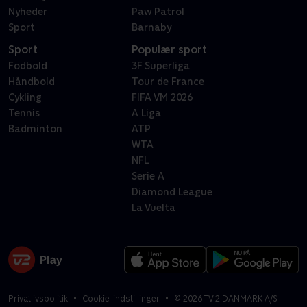
Nyheder
Paw Patrol
Sport
Barnaby
Sport
Populær sport
Fodbold
3F Superliga
Håndbold
Tour de France
Cykling
FIFA VM 2026
Tennis
A Liga
Badminton
ATP
WTA
NFL
Serie A
Diamond League
La Vuelta
Privatlivspolitik
Cookie-indstillinger
©
2026
TV 2 DANMARK A/S