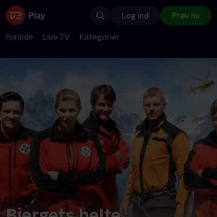
Log ind
Prøv nu
Forside
Live TV
Kategorier
Bjergets helte