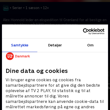
•
Serier
•
1 sæson
•
12+
Alex Honnold leder en ekspedition til Grønland for at bestige en
enorm havklippe på 1200 meter og undersøge
klimaforandringernes indvirkning på regionen.
Kræver tilkøb
Samtykke
Detaljer
Om
Mere indhold fra Disney+
Dine data og cookies
Vi bruger egne cookies og cookies fra
samarbejdspartnere for at give dig den bedste
oplevelse af TV 2 PLAY, til statistik og til at
målrette annoncer til dig. Vores
samarbejdspartnere kan anvende cookie-data til
målrettet markedsføring på egne og andres