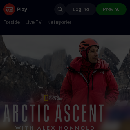
Log ind
Prøv nu
Forside
Live TV
Kategorier