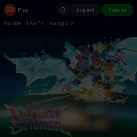
Log ind
Prøv nu
Forside
Live TV
Kategorier