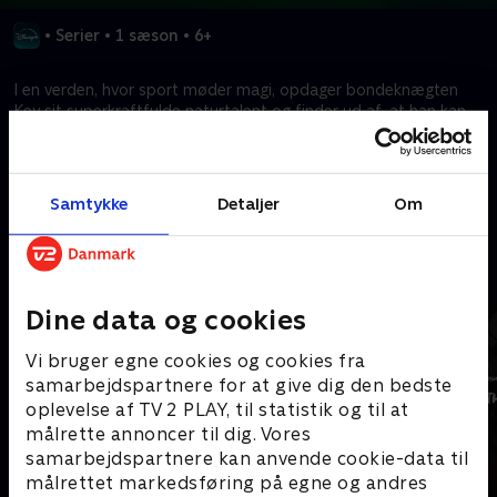
•
Serier
•
1 sæson
•
6+
I en verden, hvor sport møder magi, opdager bondeknægten
Key sit superkraftfulde naturtalent og finder ud af, at han kan
blive den legendariske Dragon Striker.
Kræver tilkøb
Samtykke
Detaljer
Om
Mere indhold fra Disney+
Dine data og cookies
Vi bruger egne cookies og cookies fra
samarbejdspartnere for at give dig den bedste
oplevelse af TV 2 PLAY, til statistik og til at
målrette annoncer til dig. Vores
samarbejdspartnere kan anvende cookie-data til
målrettet markedsføring på egne og andres