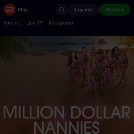
Log ind
Prøv nu
Forside
Live TV
Kategorier