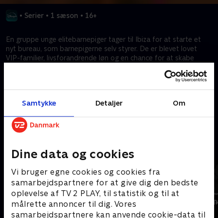
•
Serier
•
1 sæson
•
16+
En gruppe unge elitebarnepiger tager til Ibiza for at starte et
nyt bureau, som barnepigerne selv styrer. De er blevet lovet
VIP-familier, livsforandrende løn og en chance for at skabe
noget større, end de kan alene. Men benhård konkurrence,
personlige dramaer og en gammel skandale truer med at
spænde ben for drømmen, før sommeren er forbi.
Samtykke
Detaljer
Om
Kræver tilkøb
Mere indhold fra Disney+
Dine data og cookies
Vi bruger egne cookies og cookies fra
samarbejdspartnere for at give dig den bedste
oplevelse af TV 2 PLAY, til statistik og til at
målrette annoncer til dig. Vores
samarbejdspartnere kan anvende cookie-data til