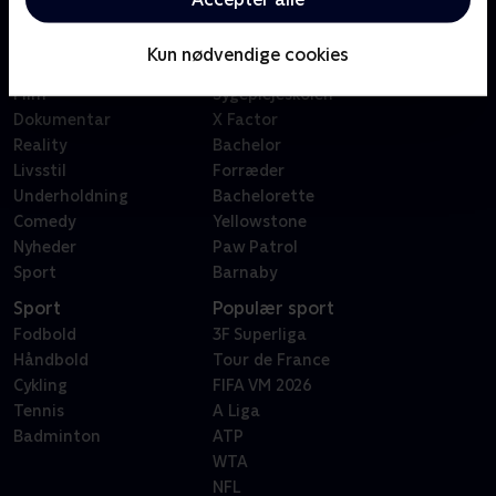
Kategorier
Populært
Børn
Klovn
Kun nødvendige cookies
Serier
Badehotellet
Film
Sygeplejeskolen
Dokumentar
X Factor
Reality
Bachelor
Livsstil
Forræder
Underholdning
Bachelorette
Comedy
Yellowstone
Nyheder
Paw Patrol
Sport
Barnaby
Sport
Populær sport
Fodbold
3F Superliga
Håndbold
Tour de France
Cykling
FIFA VM 2026
Tennis
A Liga
Badminton
ATP
WTA
NFL