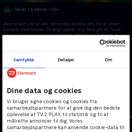
•
Serier
•
1 sæson
•
16+
Alice er helt ude af den, da hendes bedste ven, Steve, bliver
kæreste med hendes 26-årige datter, Izzy. Alice gør alt, hvad
hun kan, for at ødelægge forholdet. Uheldigvis for hende er
Steve klar til angreb, og det, der begynder som et perfekt
venskab, udvikler sig til en helt uhæmmet strid.
Samtykke
Detaljer
Om
Kræver tilkøb
Mere indhold fra Disney+
Dine data og cookies
Vi bruger egne cookies og cookies fra
samarbejdspartnere for at give dig den bedste
oplevelse af TV 2 PLAY, til statistik og til at
målrette annoncer til dig. Vores
samarbejdspartnere kan anvende cookie-data til