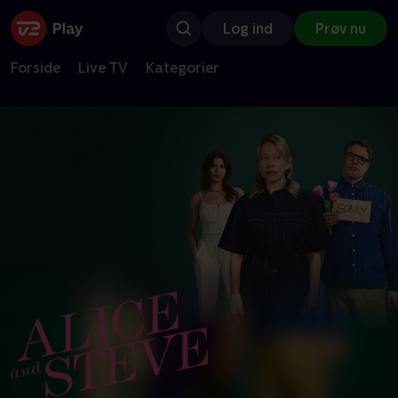
Log ind
Prøv nu
Forside
Live TV
Kategorier