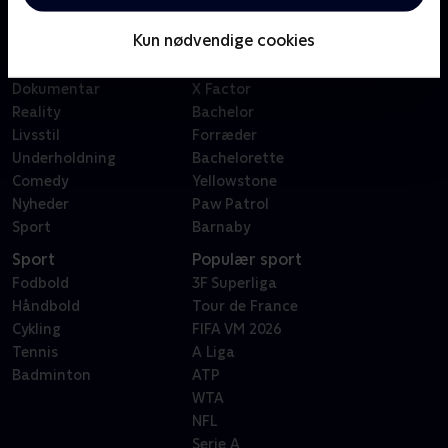
Børn
Klovn
Kun nødvendige cookies
Serier
Badehotellet
Film
Sygeplejeskolen
Dokumentar
X Factor
Reality
Bachelor
Livsstil
Forræder
Underholdning
Bachelorette
Comedy
Yellowstone
Nyheder
Paw Patrol
Sport
Barnaby
Sport
Populær sport
Fodbold
3F Superliga
Håndbold
Tour de France
Cykling
FIFA VM 2026
Tennis
A Liga
Badminton
ATP
WTA
NFL
Serie A