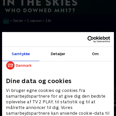
•
Serier
•
1 sæson
•
14+
En far og blogger samler et hold af amatørdetektiver på nettet
for at afdække sandheden om, hvorfor 298 personer mistede
livet, da flyet MH17 styrtede ned.
Samtykke
Detaljer
Om
Kræver tilkøb
Mere indhold fra Disney+
Dine data og cookies
Vi bruger egne cookies og cookies fra
samarbejdspartnere for at give dig den bedste
oplevelse af TV 2 PLAY, til statistik og til at
målrette annoncer til dig. Vores
samarbejdspartnere kan anvende cookie-data til