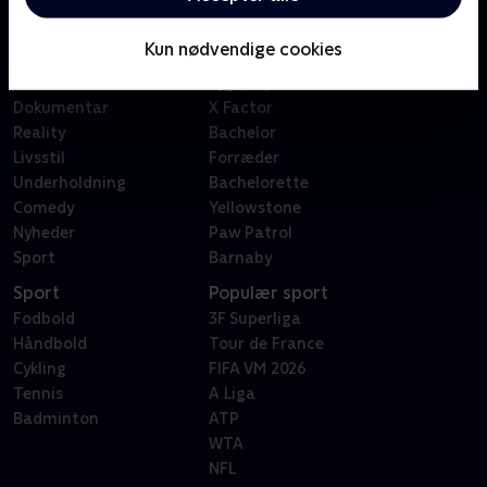
Kategorier
Populært
Børn
Klovn
Kun nødvendige cookies
Serier
Badehotellet
Film
Sygeplejeskolen
Dokumentar
X Factor
Reality
Bachelor
Livsstil
Forræder
Underholdning
Bachelorette
Comedy
Yellowstone
Nyheder
Paw Patrol
Sport
Barnaby
Sport
Populær sport
Fodbold
3F Superliga
Håndbold
Tour de France
Cykling
FIFA VM 2026
Tennis
A Liga
Badminton
ATP
WTA
NFL