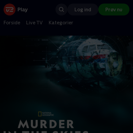
Log ind
Prøv nu
Forside
Live TV
Kategorier