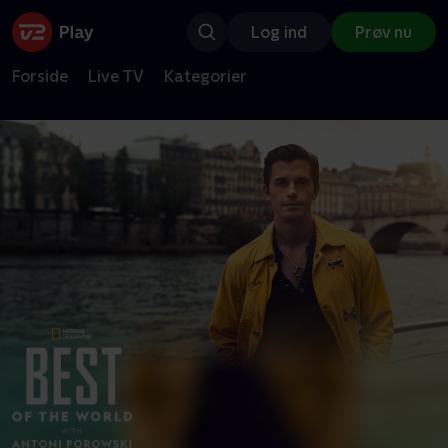
Log ind
Prøv nu
Forside
Live TV
Kategorier