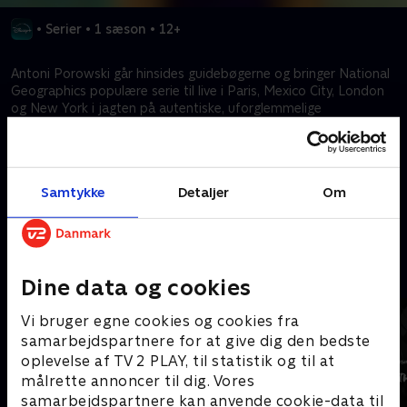
•
Serier
•
1 sæson
•
12+
Antoni Porowski går hinsides guidebøgerne og bringer National
Geographics populære serie til live i Paris, Mexico City, London
og New York i jagten på autentiske, uforglemmelige
rejseoplevelser. Fra ikoniske vartegn til skjulte perler afslører
han, hvor man kan tage hen, bo og spise, mens han giver seerne
et indblik i kulturen og de mennesker, der giver hver by sin sjæl.
Samtykke
Detaljer
Om
Kræver tilkøb
Mere indhold fra Disney+
Dine data og cookies
Vi bruger egne cookies og cookies fra
samarbejdspartnere for at give dig den bedste
oplevelse af TV 2 PLAY, til statistik og til at
målrette annoncer til dig. Vores
samarbejdspartnere kan anvende cookie-data til