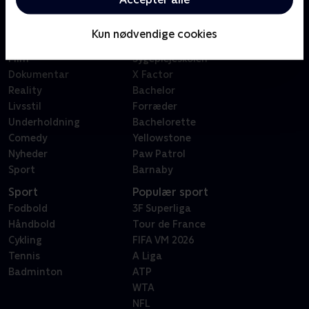
Kategorier
Populært
Børn
Klovn
Kun nødvendige cookies
Serier
Badehotellet
Film
Sygeplejeskolen
Dokumentar
X Factor
Reality
Bachelor
Livsstil
Forræder
Underholdning
Bachelorette
Comedy
Yellowstone
Nyheder
Paw Patrol
Sport
Barnaby
Sport
Populær sport
Fodbold
3F Superliga
Håndbold
Tour de France
Cykling
FIFA VM 2026
Tennis
A Liga
Badminton
ATP
WTA
NFL