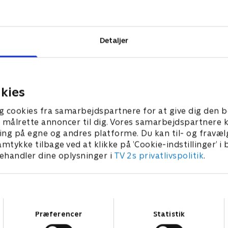
e vulkan er på
å han
ere byen, før
Detaljer
kies
g cookies fra samarbejdspartnere for at give dig den b
l at målrette annoncer til dig. Vores samarbejdspartner
ing på egne og andres platforme. Du kan til- og fravæl
amtykke tilbage ved at klikke på ’Cookie-indstillinger’ i
handler dine oplysninger i
TV 2s privatlivspolitik
.
Samtykkevalg
Præferencer
Statistik