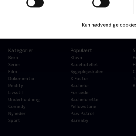
Star Wars: Visions Presents - The Ninth Jedi
L
Serier • 1 sæsoner
2
Kun nødvendige cookie
Kategorier
Populært
S
Børn
Klovn
F
Serier
Badehotellet
H
Film
Sygeplejeskolen
C
Dokumentar
X Factor
T
Reality
Bachelor
B
Livsstil
Forræder
Underholdning
Bachelorette
Comedy
Yellowstone
Nyheder
Paw Patrol
Sport
Barnaby