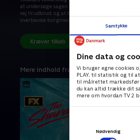
at undersøge sagen. Sikker på, at en længe sovend
vej til udbrud, og at byens indbyggere er i fare, m
overbevise borgmester Rachel Wando om at evaku
Samtykke
det er for sent.
Kræver tilkøb
Dine data og coo
Vi bruger egne cookies o
Mere indhold fra Disney+
PLAY, til statistik og ti
til målrettet markedsfør
du kan altid trække dit s
mere om hvordan TV 2 be
Nødvendig