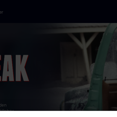
er
 den
illehav,
al Survey for