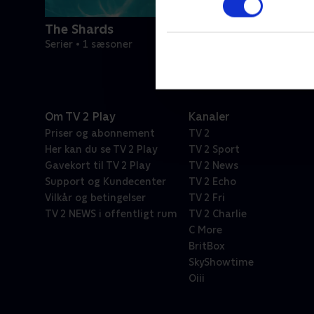
The Shards
Serier • 1 sæsoner
Om TV 2 Play
Kanaler
Priser og abonnement
TV 2
Her kan du se TV 2 Play
TV 2 Sport
Gavekort til TV 2 Play
TV 2 News
Support og Kundecenter
TV 2 Echo
Vilkår og betingelser
TV 2 Fri
TV 2 NEWS i offentligt rum
TV 2 Charlie
C More
BritBox
SkyShowtime
Oiii