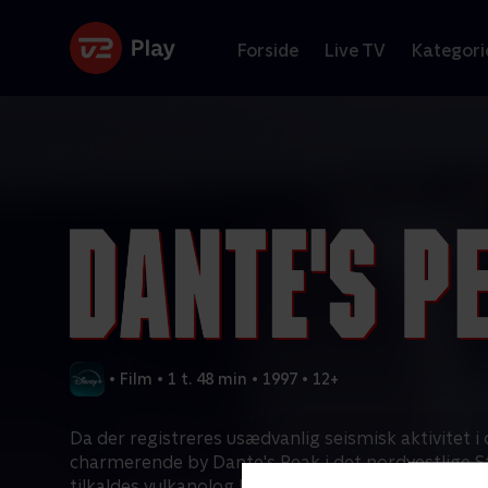
Forside
Live TV
Kategori
•
Film
•
1 t. 48 min
•
1997
•
12+
Da der registreres usædvanlig seismisk aktivitet i
charmerende by Dante's Peak i det nordvestlige St
tilkaldes vulkanolog Harry Dalton fra U.S. Geologic