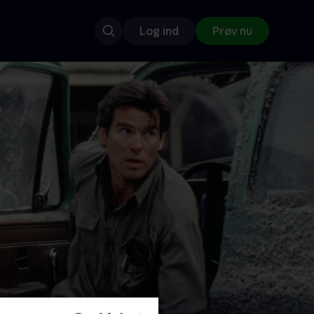
Log ind
Prøv nu