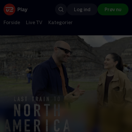
Log ind
Prøv nu
Forside
Live TV
Kategorier