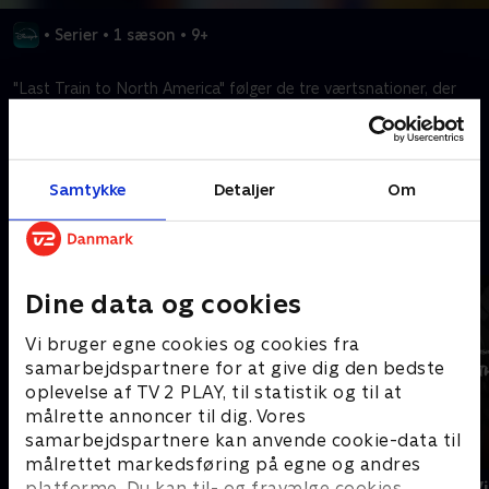
•
Serier
•
1 sæson
•
9+
"Last Train to North America" følger de tre værtsnationer, der
forbereder sig på VM i fodbold 2026.
Kræver tilkøb
Samtykke
Detaljer
Om
Mere indhold fra Disney+
Dine data og cookies
Vi bruger egne cookies og cookies fra
samarbejdspartnere for at give dig den bedste
oplevelse af TV 2 PLAY, til statistik og til at
målrette annoncer til dig. Vores
samarbejdspartnere kan anvende cookie-data til
målrettet markedsføring på egne og andres
The Shards
Star Wars: V
platforme. Du kan til- og fravælge cookies