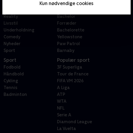
Film
Sygeplejeskolen
Kun nødvendige cookies
Dokumentar
X Factor
Reality
Bachelor
Livsstil
Forræder
Underholdning
Bachelorette
Comedy
Yellowstone
Nyheder
Paw Patrol
Sport
Barnaby
Sport
Populær sport
Fodbold
3F Superliga
Håndbold
Tour de France
Cykling
FIFA VM 2026
Tennis
A Liga
Badminton
ATP
WTA
NFL
Serie A
Diamond League
La Vuelta