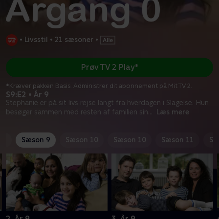
•
Livsstil
•
21 sæsoner
•
Prøv TV 2 Play*
*Kræver pakken Basis. Administrer dit abonnement på Mit TV 2.
S9:E2 • År 9
Stephanie er på sit livs rejse langt fra hverdagen i Slagelse. Hun
besøger sammen med resten af familien sin
...
Læs mere
 8
Sæson 9
Sæson 10
Sæson 10
Sæson 11
Sæ
2. År 9
3. År 9