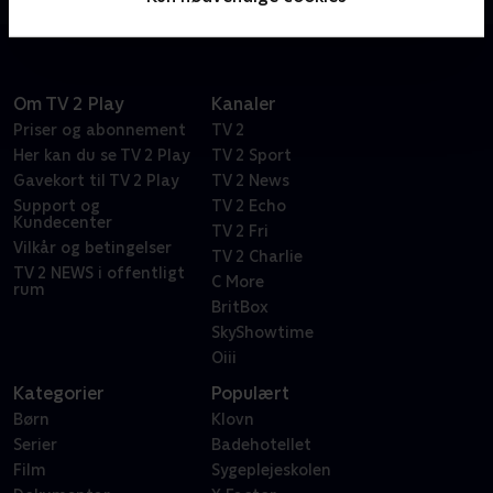
som vi oplever den selv.
Om TV 2 Play
Kanaler
Priser og abonnement
TV 2
Her kan du se TV 2 Play
TV 2 Sport
Gavekort til TV 2 Play
TV 2 News
Support og
TV 2 Echo
Kundecenter
TV 2 Fri
Vilkår og betingelser
TV 2 Charlie
TV 2 NEWS i offentligt
C More
rum
BritBox
SkyShowtime
Oiii
Kategorier
Populært
Børn
Klovn
Serier
Badehotellet
Film
Sygeplejeskolen