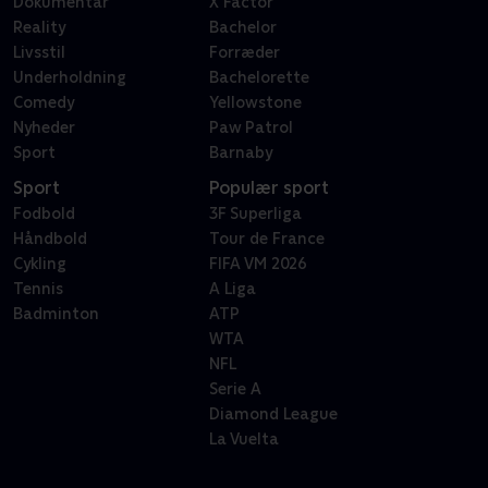
Dokumentar
X Factor
Reality
Bachelor
Livsstil
Forræder
Underholdning
Bachelorette
Comedy
Yellowstone
Nyheder
Paw Patrol
Sport
Barnaby
Sport
Populær sport
Fodbold
3F Superliga
Håndbold
Tour de France
Cykling
FIFA VM 2026
Tennis
A Liga
Badminton
ATP
WTA
NFL
Serie A
Diamond League
La Vuelta