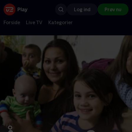
Log ind
Prøv nu
Forside
Live TV
Kategorier