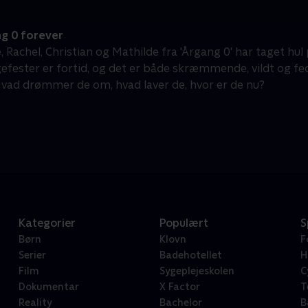
g 0 forever
 Rachel, Christian og Mathilde fra 'Årgang 0' har taget hul 
efester er fortid, og det er både skræmmende, vildt og fe
Hvad drømmer de om, hvad laver de, hvor er de nu?
Kategorier
Populært
S
Børn
Klovn
F
Serier
Badehotellet
H
Film
Sygeplejeskolen
C
Dokumentar
X Factor
T
Reality
Bachelor
B