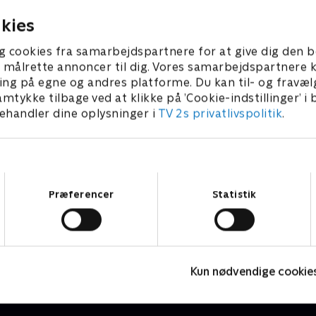
klinik.
er 2025 • 39 min
kies
g cookies fra samarbejdspartnere for at give dig den b
l at målrette annoncer til dig. Vores samarbejdspartner
ing på egne og andres platforme. Du kan til- og fravæl
amtykke tilbage ved at klikke på ’Cookie-indstillinger’ i
handler dine oplysninger i
TV 2s privatlivspolitik
.
Samtykkevalg
Præferencer
Statistik
Årgang 20
M
Livsstil • 6 sæsoner
L
Kun nødvendige cookie