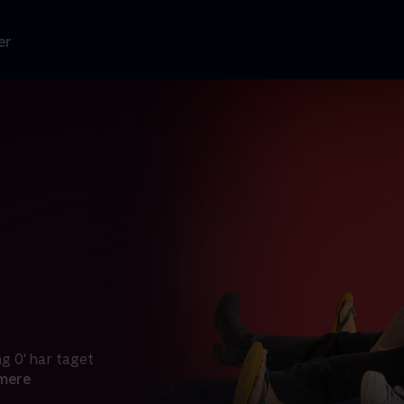
er
g 0' har taget
mere