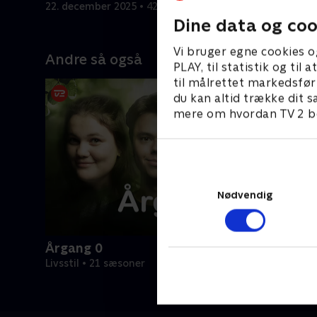
med sit speciale.
fertilitets
22. december 2025 • 42 min
30. decemb
Dine data og coo
Vi bruger egne cookies o
Andre så også
PLAY, til statistik og ti
til målrettet markedsfør
du kan altid trække dit s
mere om hvordan TV 2 be
Nødvendig
Årgang 0
Livsstil • 21 sæsoner