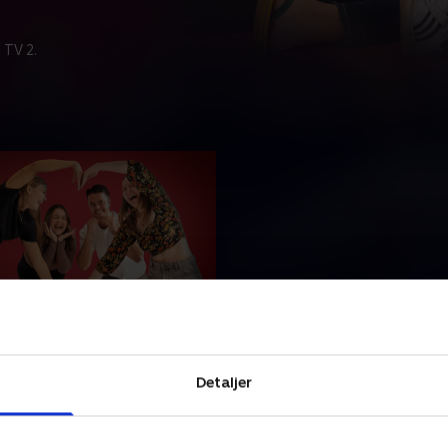
 TV 2.
lt ind til knoglerne
ikke altid enig med sine
Detaljer
 mens Christian åbner op
ine. Stephanie og søsteren
mmen, og Mathilde skal på