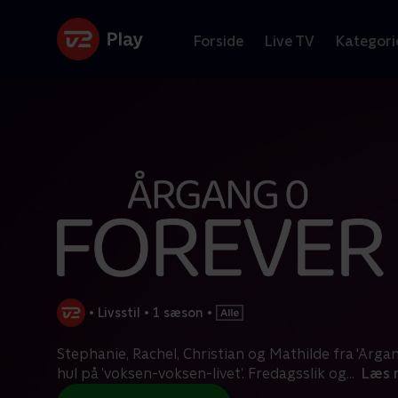
Forside
Live TV
Kategori
•
Livsstil
•
1 sæson
•
Stephanie, Rachel, Christian og Mathilde fra 'Årgan
hul på ’voksen-voksen-livet’. Fredagsslik og
...
Læs 