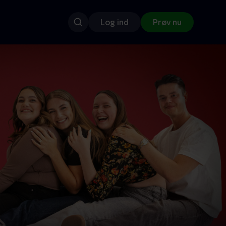
Log ind
Prøv nu