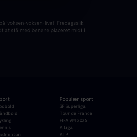
på ’voksen-voksen-livet’. Fredagsslik
dt at stå med benene placeret midt i
port
Populær sport
odbold
3F Superliga
åndbold
Tour de France
ykling
FIFA VM 2026
ennis
A Liga
adminton
ATP