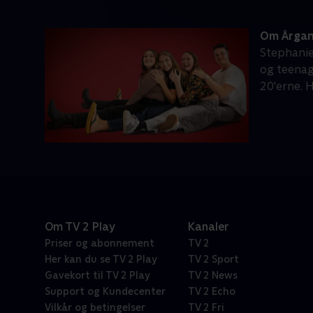
Om Årgan
Stephanie,
og teenag
20'erne. 
Om TV 2 Play
Kanaler
Priser og abonnement
TV 2
Her kan du se TV 2 Play
TV 2 Sport
Gavekort til TV 2 Play
TV 2 News
Support og Kundecenter
TV 2 Echo
Vilkår og betingelser
TV 2 Fri