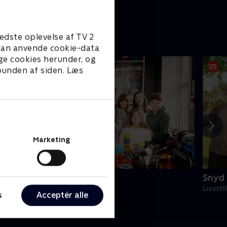
edste oplevelse af TV 2
e kan anvende cookie-data
ge cookies herunder, og
 bunden af siden. Læs
Marketing
egafamilierne
Snyd 
ivsstil • 1 sæsoner
Livssti
s
Acceptér alle