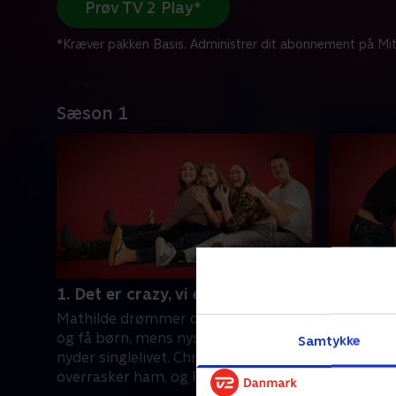
Prøv TV 2 Play*
*Kræver pakken Basis. Administrer dit abonnement på Mit
Sæson 1
1. Det er crazy, vi er 25
2. Mor he
Mathilde drømmer om at blive gift
Rachel er 
og få børn, mens nyskilte Stephanie
forældre,
Samtykke
nyder singlelivet. Christians kolleger
overfor s
overrasker ham, og Rachel kæmper
rykker sa