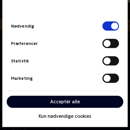
bunden af siden. Læs mere om hvordan TV 2
behandler dine oplysninger i
TV 2s privatlivspolitik
.
Samtykkevalg
Nødvendig
Præferencer
Om Barn af Balletten
Statistik
Det Kongelige Teaters Balletskole er en
eliteuddannelse, der hvert år udklækker
Marketing
professionelle balletdansere i verdensklasse. I seks
programmer møder vi nogle af de 129 elever, blandt
andre Victoria på 18 år, der drømmer om en kontrakt
Acceptér alle
med teatret, Valdemar på 5 år, som vi følger til
optagelsesprøven og Schonan på 16 år, der har
Kun nødvendige cookies
meget at leve op til, da han er barn af to solodansere.
Kom helt tæt på de hårdtarbejdende talenter og