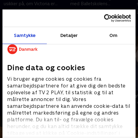
usikker på, om Victoria er
med Balletskolens
dygtig nok til kompagniet.
præstationscoach.
28. december 2019 • 26 min
28. december 2019 • 28 min
Andre så også
Samtykke
Detaljer
Om
Dine data og cookies
Vi bruger egne cookies og cookies fra
samarbejdspartnere for at give dig den bedste
oplevelse af TV 2 PLAY, til statistik og til at
Årgang 20
Jul på slott
målrette annoncer til dig. Vores
Livsstil • 6 sæsoner
2020 • Livsstil •
samarbejdspartnere kan anvende cookie-data til
målrettet markedsføring på egne og andres
platforme. Du kan til- og fravælge cookies
herunder, og du kan altid trække dit samtykke
tilbage ved at klikke på ’Cookie-indstillinger’ i