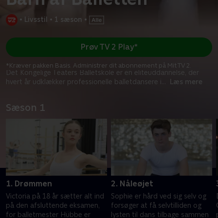
•
Livsstil
•
1 sæson
•
Prøv TV 2 Play*
*Kræver pakken Basis. Administrer dit abonnement på Mit TV 2.
Det Kongelige Teaters Balletskole er en eliteuddannelse, der
hvert år udklækker professionelle balletdansere i
...
Læs mere
Sæson 1
1. Drømmen
2. Nåleøjet
Victoria på 18 år sætter alt ind
Sophie er hård ved sig selv og
på den afsluttende eksamen,
forsøger at få selvtilliden og
for balletmester Hübbe er
lysten til dans tilbage sammen