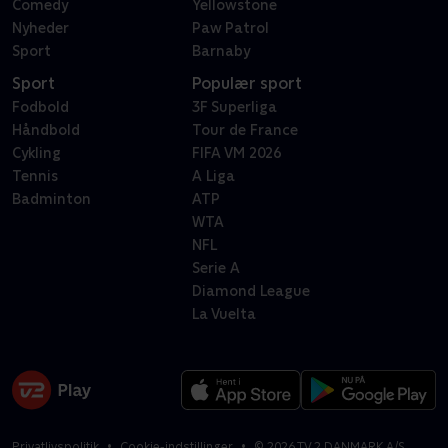
Comedy
Yellowstone
Nyheder
Paw Patrol
Sport
Barnaby
Sport
Populær sport
Fodbold
3F Superliga
Håndbold
Tour de France
Cykling
FIFA VM 2026
Tennis
A Liga
Badminton
ATP
WTA
NFL
Serie A
Diamond League
La Vuelta
Privatlivspolitik
Cookie-indstillinger
©
2026
TV 2 DANMARK A/S