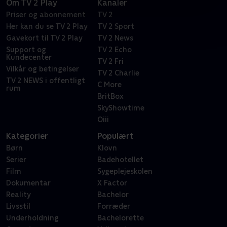
oplev deres liv som børn af balletten.
Om TV 2 Play
Kanaler
Priser og abonnement
TV 2
Her kan du se TV 2 Play
TV 2 Sport
Gavekort til TV 2 Play
TV 2 News
Support og
TV 2 Echo
Kundecenter
TV 2 Fri
Vilkår og betingelser
TV 2 Charlie
TV 2 NEWS i offentligt
C More
rum
BritBox
SkyShowtime
Oiii
Kategorier
Populært
Børn
Klovn
Serier
Badehotellet
Film
Sygeplejeskolen
Dokumentar
X Factor
Reality
Bachelor
Livsstil
Forræder
Underholdning
Bachelorette