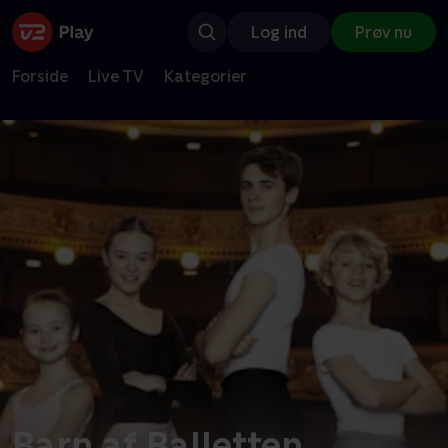
Log ind
Prøv nu
Forside
Live TV
Kategorier
Barn af Balletten