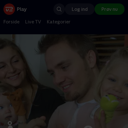
Log ind
Prøv nu
Forside
Live TV
Kategorier