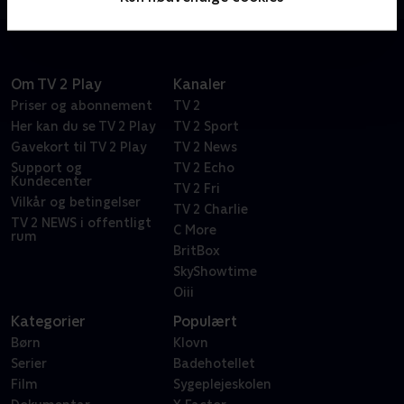
som vi oplever den selv.
Om TV 2 Play
Kanaler
Priser og abonnement
TV 2
Her kan du se TV 2 Play
TV 2 Sport
Gavekort til TV 2 Play
TV 2 News
Support og
TV 2 Echo
Kundecenter
TV 2 Fri
Vilkår og betingelser
TV 2 Charlie
TV 2 NEWS i offentligt
C More
rum
BritBox
SkyShowtime
Oiii
Kategorier
Populært
Børn
Klovn
Serier
Badehotellet
Film
Sygeplejeskolen