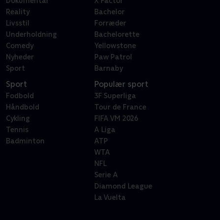
Dokumentar
X Factor
Reality
Bachelor
Livsstil
Forræder
Underholdning
Bachelorette
Comedy
Yellowstone
Nyheder
Paw Patrol
Sport
Barnaby
Sport
Populær sport
Fodbold
3F Superliga
Håndbold
Tour de France
Cykling
FIFA VM 2026
Tennis
A Liga
Badminton
ATP
WTA
NFL
Serie A
Diamond League
La Vuelta