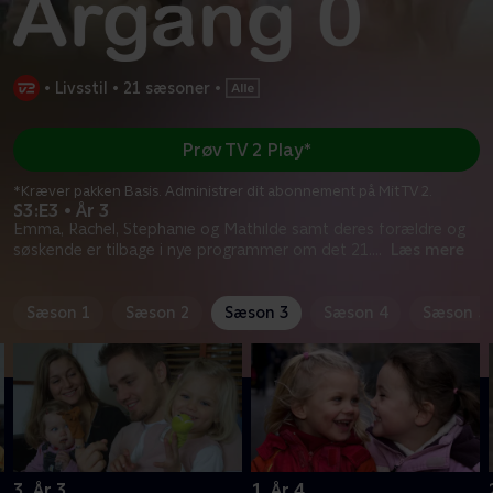
•
Livsstil
•
21 sæsoner
•
Prøv TV 2 Play*
*Kræver pakken Basis. Administrer dit abonnement på Mit TV 2.
S3:E3 • År 3
Emma, Rachel, Stephanie og Mathilde samt deres forældre og
søskende er tilbage i nye programmer om det 21.
...
Læs mere
Sæson 1
Sæson 2
Sæson 3
Sæson 4
Sæson 5
3. År 3
1. År 4