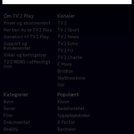
Om TV 2 Play
Kanaler
Priser og abonnement
TV 2
Her kan du se TV 2 Play
TV 2 Sport
Gavekort til TV 2 Play
TV 2 News
Support og
TV 2 Echo
Kundecenter
TV 2 Fri
Vilkår og betingelser
TV 2 Charlie
TV 2 NEWS i offentligt
C More
rum
BritBox
SkyShowtime
Oiii
Kategorier
Populært
Børn
Klovn
Serier
Badehotellet
Film
Sygeplejeskolen
Dokumentar
X Factor
Reality
Bachelor