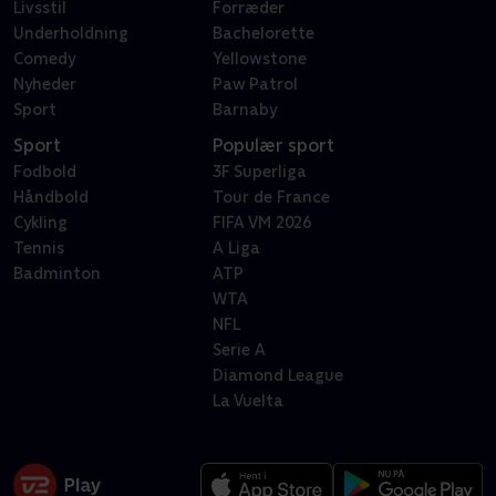
Livsstil
Forræder
Underholdning
Bachelorette
Comedy
Yellowstone
Nyheder
Paw Patrol
Sport
Barnaby
Sport
Populær sport
Fodbold
3F Superliga
Håndbold
Tour de France
Cykling
FIFA VM 2026
Tennis
A Liga
Badminton
ATP
WTA
NFL
Serie A
Diamond League
La Vuelta