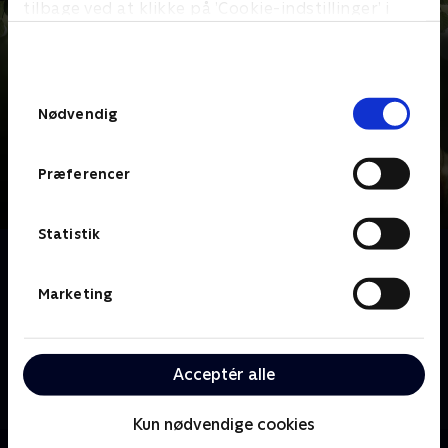
tilbage ved at klikke på ’Cookie-indstillinger’ i
bunden af siden. Læs mere om hvordan TV 2
behandler dine oplysninger i
TV 2s privatlivspolitik
.
Samtykkevalg
Nødvendig
Præferencer
Statistik
Om Årgang 0
Dette er historien om den første generation i det nye
Marketing
årtusind. Det er en enestående dansk
dokumentarserie, som har fulgt fire børn og deres
familier siden de blev født i år 2000. Vi følger
Acceptér alle
børnene, mens de vokser op. Det handler om livets
store og små øjeblikke - det er Danmarkshistorien,
Kun nødvendige cookies
som vi oplever den selv.