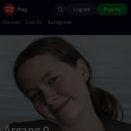
Log ind
Prøv nu
Forside
Live TV
Kategorier
Årgang 0