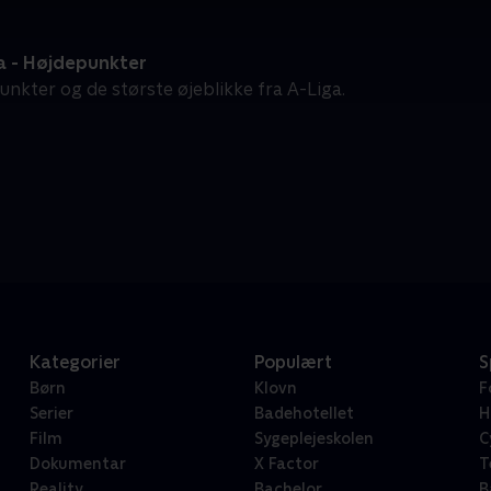
a - Højdepunkter
unkter og de største øjeblikke fra A-Liga.
Kategorier
Populært
S
Børn
Klovn
F
Serier
Badehotellet
H
Film
Sygeplejeskolen
C
Dokumentar
X Factor
T
Reality
Bachelor
B