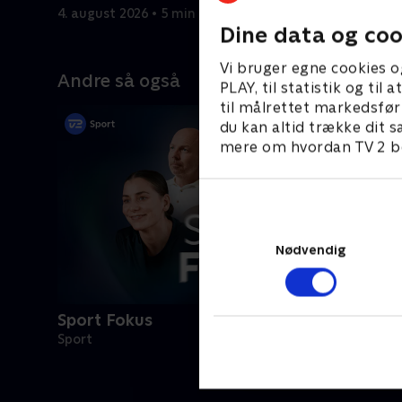
4. august 2026 • 5 min
2. august 
Dine data og coo
Vi bruger egne cookies o
Andre så også
PLAY, til statistik og ti
til målrettet markedsfør
du kan altid trække dit s
mere om hvordan TV 2 be
Nødvendig
Sport Fokus
Sport