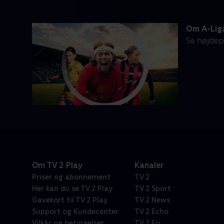
Om A-Lig
Se højdep
Om TV 2 Play
Kanaler
Priser og abonnement
TV 2
Her kan du se TV 2 Play
TV 2 Sport
Gavekort til TV 2 Play
TV 2 News
Support og Kundecenter
TV 2 Echo
Vilkår og betingelser
TV 2 Fri