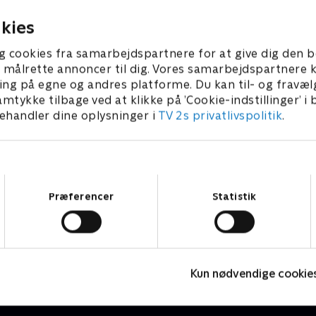
2026 • 7 min
1. august 2026 • 5 min
kies
g cookies fra samarbejdspartnere for at give dig den b
l at målrette annoncer til dig. Vores samarbejdspartner
ing på egne og andres platforme. Du kan til- og fravæl
amtykke tilbage ved at klikke på ’Cookie-indstillinger’ i
handler dine oplysninger i
TV 2s privatlivspolitik
.
Samtykkevalg
Præferencer
Statistik
Højdepunkter
Sport
F
Kun nødvendige cookie