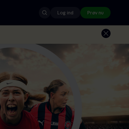
Log ind
Prøv nu