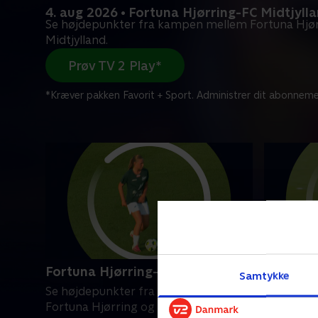
4. aug 2026 • Fortuna Hjørring-FC Midtjyll
Se højdepunkter fra kampen mellem Fortuna Hjør
Midtjylland.
Prøv TV 2 Play*
*Kræver pakken Favorit + Sport. Administrer dit abonneme
Fortuna Hjørring-FC Midtjylland
AGF-Kol
Samtykke
Se højdepunkter fra kampen mellem
Se højde
Fortuna Hjørring og FC Midtjylland.
AGF og Ko