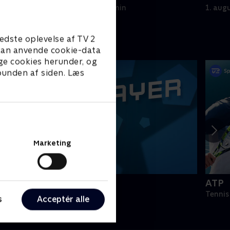
1. august 2026 • 4 min
1. aug
edste oplevelse af TV 2
e kan anvende cookie-data
ge cookies herunder, og
 bunden af siden. Læs
Marketing
PLAYER
ATP
odbold
Tennis
s
Acceptér alle