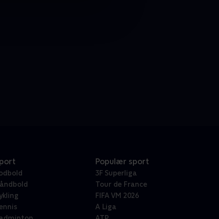
port
Populær sport
odbold
3F Superliga
åndbold
Tour de France
ykling
FIFA VM 2026
ennis
A Liga
adminton
ATP