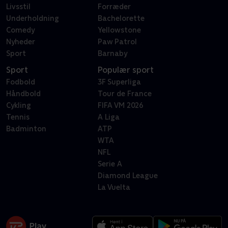
Livsstil
Forræder
Underholdning
Bachelorette
Comedy
Yellowstone
Nyheder
Paw Patrol
Sport
Barnaby
Sport
Populær sport
Fodbold
3F Superliga
Håndbold
Tour de France
Cykling
FIFA VM 2026
Tennis
A Liga
Badminton
ATP
WTA
NFL
Serie A
Diamond League
La Vuelta