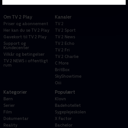
Om TV 2 Play
Kanaler
Priser og abonnement
TV 2
Her kan du se TV 2 Play
TV 2 Sport
Gavekort til TV 2 Play
TV 2 News
Support og
TV 2 Echo
Kundecenter
TV 2 Fri
Vilkår og betingelser
TV 2 Charlie
TV 2 NEWS i offentligt
C More
rum
BritBox
SkyShowtime
Oiii
Kategorier
Populært
Børn
Klovn
Serier
Badehotellet
Film
Sygeplejeskolen
Dokumentar
X Factor
Reality
Bachelor