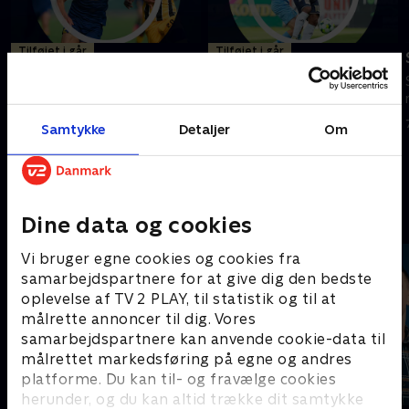
Tilføjet i går
Tilføjet i går
Horsens-Brøndby IF
Randers FC-Lyngby
Boldklub
Se højdepunkter fra kampen
Se højdepunkter fra kampen
mellem Horsens og Brøndby IF.
Samtykke
Detaljer
Om
mellem Randers FC og Lyngby
I går • 5 min
Boldklub.
I går • 5 min
Andre så også
Dine data og cookies
Vi bruger egne cookies og cookies fra
samarbejdspartnere for at give dig den bedste
oplevelse af TV 2 PLAY, til statistik og til at
målrette annoncer til dig. Vores
samarbejdspartnere kan anvende cookie-data til
målrettet markedsføring på egne og andres
platforme. Du kan til- og fravælge cookies
herunder, og du kan altid trække dit samtykke