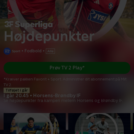
•
Fodbold
•
Prøv TV 2 Play*
*Kræver pakken Favorit + Sport. Administrer dit abonnement på Mit
TV 2.
Tilføjet i går
I går 20.45 • Horsens-Brøndby IF
Se højdepunkter fra kampen mellem Horsens og Brøndby IF.