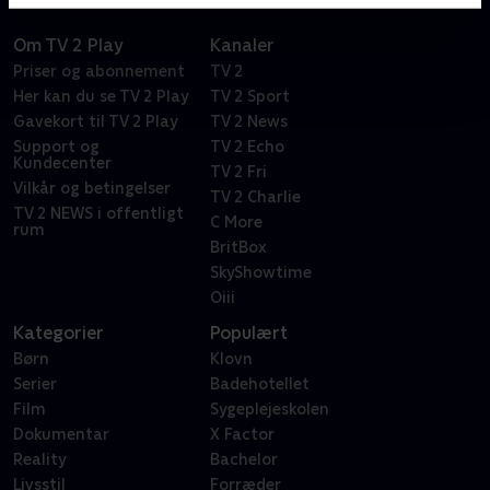
Om TV 2 Play
Kanaler
Priser og abonnement
TV 2
Her kan du se TV 2 Play
TV 2 Sport
Gavekort til TV 2 Play
TV 2 News
Support og
TV 2 Echo
Kundecenter
TV 2 Fri
Vilkår og betingelser
TV 2 Charlie
TV 2 NEWS i offentligt
C More
rum
BritBox
SkyShowtime
Oiii
Kategorier
Populært
Børn
Klovn
Serier
Badehotellet
Film
Sygeplejeskolen
Dokumentar
X Factor
Reality
Bachelor
Livsstil
Forræder