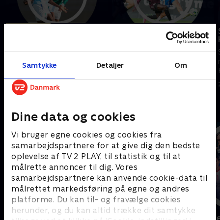
Tilføjet i går
Odense Boldklub-
Sønderjyske
Sønderjyske-Viborg
Se højdepunkter fra kampen
Se højdepunkter fra kampen
mellem Odense Boldklub og
mellem Sønderjyske og Viborg.
Samtykke
Detaljer
Om
Sønderjyske.
I går • 5 min
3. august 2026 • 5 min
Andre så også
Dine data og cookies
Vi bruger egne cookies og cookies fra
samarbejdspartnere for at give dig den bedste
oplevelse af TV 2 PLAY, til statistik og til at
målrette annoncer til dig. Vores
samarbejdspartnere kan anvende cookie-data til
målrettet markedsføring på egne og andres
platforme. Du kan til- og fravælge cookies
herunder, og du kan altid trække dit samtykke
Sport Fokus
Højdepunkt