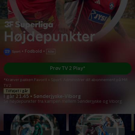
•
Fodbold
•
Prøv TV 2 Play*
*Kræver pakken Favorit + Sport. Administrer dit abonnement på Mit
TV 2.
Tilføjet i går
I går 21.45 • Sønderjyske-Viborg
Se højdepunkter fra kampen mellem Sønderjyske og Viborg.