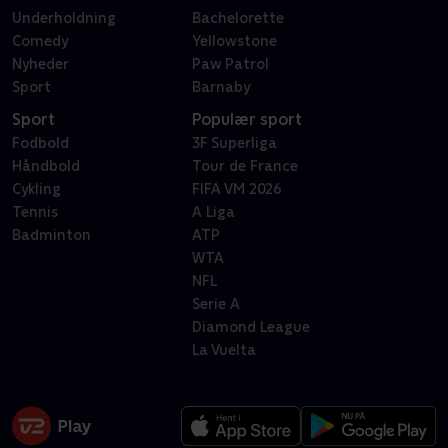
Underholdning
Bachelorette
Comedy
Yellowstone
Nyheder
Paw Patrol
Sport
Barnaby
Sport
Populær sport
Fodbold
3F Superliga
Håndbold
Tour de France
Cykling
FIFA VM 2026
Tennis
A Liga
Badminton
ATP
WTA
NFL
Serie A
Diamond League
La Vuelta