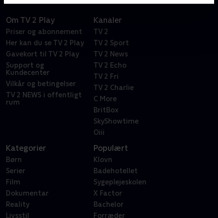
Om TV 2 Play
Kanaler
Priser og abonnement
TV 2
Her kan du se TV 2 Play
TV 2 Sport
Gavekort til TV 2 Play
TV 2 News
Support og
TV 2 Echo
Kundecenter
TV 2 Fri
Vilkår og betingelser
TV 2 Charlie
TV 2 NEWS i offentligt
C More
rum
BritBox
SkyShowtime
Oiii
Kategorier
Populært
Børn
Klovn
Serier
Badehotellet
Film
Sygeplejeskolen
Dokumentar
X Factor
Reality
Bachelor
Livsstil
Forræder