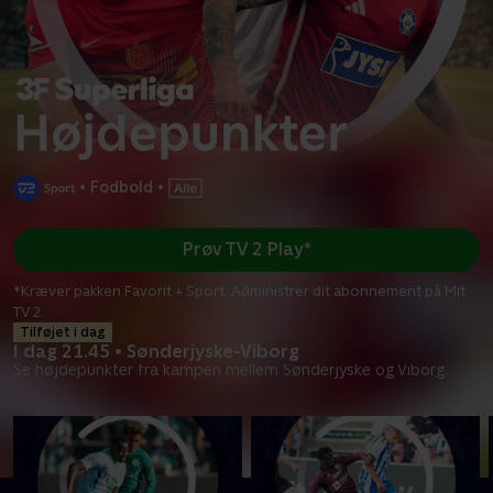
•
Fodbold
•
Prøv TV 2 Play*
*Kræver pakken Favorit + Sport. Administrer dit abonnement på Mit
TV 2.
Tilføjet i dag
I dag 21.45 • Sønderjyske-Viborg
Se højdepunkter fra kampen mellem Sønderjyske og Viborg.