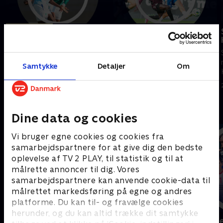
Tilføjet i dag
Odense Boldklub-
Sønderjyske
Sønderjyske-Viborg
Se højdepunkter fra kampen
Se højdepunkter fra kampen
mellem Odense Boldklub og
mellem Sønderjyske og Viborg.
Samtykke
Detaljer
Om
Sønderjyske.
I dag • 5 min
3. august 2026 • 5 min
Andre så også
Dine data og cookies
Vi bruger egne cookies og cookies fra
samarbejdspartnere for at give dig den bedste
oplevelse af TV 2 PLAY, til statistik og til at
målrette annoncer til dig. Vores
samarbejdspartnere kan anvende cookie-data til
målrettet markedsføring på egne og andres
platforme. Du kan til- og fravælge cookies
herunder, og du kan altid trække dit samtykke
Sport Fokus
Højdepunkt