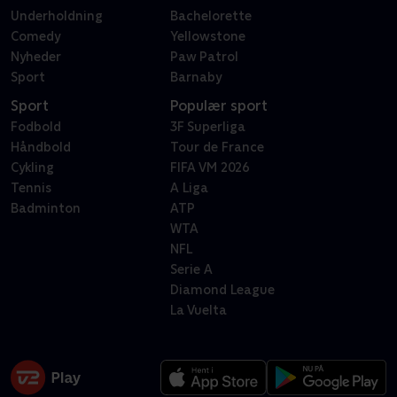
Underholdning
Bachelorette
Comedy
Yellowstone
Nyheder
Paw Patrol
Sport
Barnaby
Sport
Populær sport
Fodbold
3F Superliga
Håndbold
Tour de France
Cykling
FIFA VM 2026
Tennis
A Liga
Badminton
ATP
WTA
NFL
Serie A
Diamond League
La Vuelta