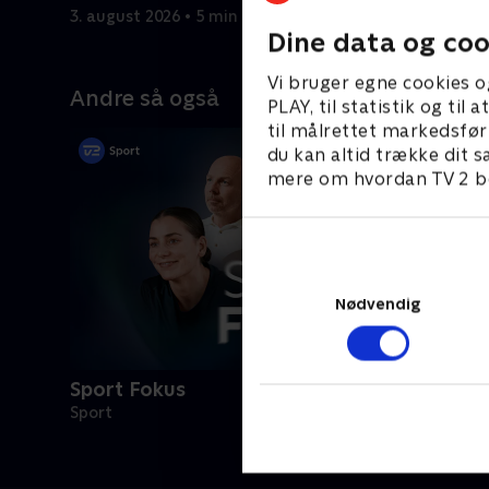
3. august 2026 • 5 min
2. august 
Dine data og coo
Vi bruger egne cookies o
Andre så også
PLAY, til statistik og ti
til målrettet markedsfør
du kan altid trække dit s
mere om hvordan TV 2 be
Nødvendig
Sport Fokus
Sport