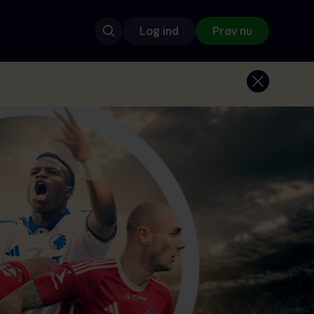
Log ind
Prøv nu