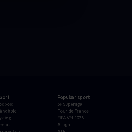
port
Populær sport
odbold
3F Superliga
åndbold
Tour de France
ykling
FIFA VM 2026
ennis
A Liga
adminton
ATP