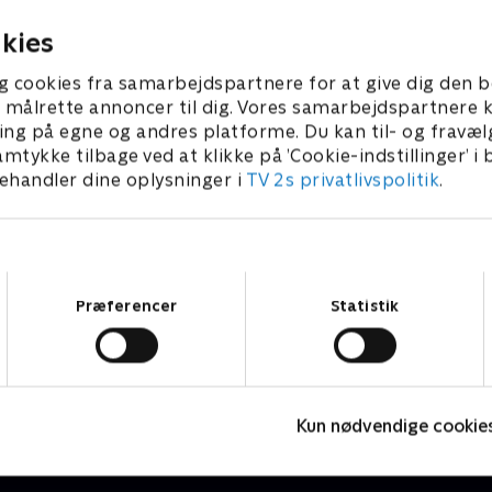
2026 • 5 min
2. august 2026 • 5 min
kies
g cookies fra samarbejdspartnere for at give dig den b
l at målrette annoncer til dig. Vores samarbejdspartner
ing på egne og andres platforme. Du kan til- og fravæl
amtykke tilbage ved at klikke på ’Cookie-indstillinger’ i
handler dine oplysninger i
TV 2s privatlivspolitik
.
Samtykkevalg
Præferencer
Statistik
Højdepunkter
Sport
F
Kun nødvendige cookie