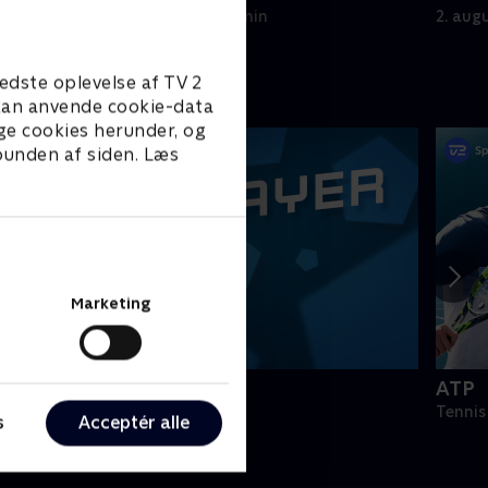
2. august 2026 • 5 min
2. aug
edste oplevelse af TV 2
e kan anvende cookie-data
ge cookies herunder, og
 bunden af siden. Læs
Marketing
PLAYER
ATP
odbold
Tennis
s
Acceptér alle