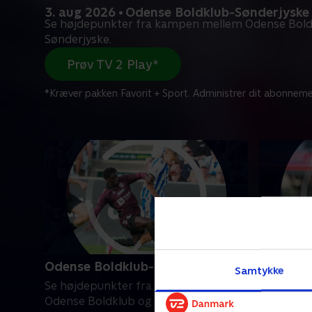
3. aug 2026 • Odense Boldklub-Sønderjyske
Se højdepunkter fra kampen mellem Odense Bold
Sønderjyske.
Prøv TV 2 Play*
*Kræver pakken Favorit + Sport. Administrer dit abonneme
Odense Boldklub-Sønderjyske
Silkebor
Samtykke
Se højdepunkter fra kampen mellem
Se højde
Odense Boldklub og Sønderjyske.
Silkeborg