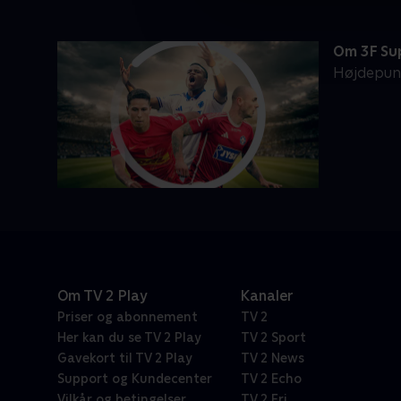
Om 3F Su
Højdepunk
Om TV 2 Play
Kanaler
Priser og abonnement
TV 2
Her kan du se TV 2 Play
TV 2 Sport
Gavekort til TV 2 Play
TV 2 News
Support og Kundecenter
TV 2 Echo
Vilkår og betingelser
TV 2 Fri