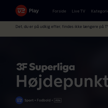
Forside
Live TV
Kategori
Det, du er på udkig efter, findes ikke længere på T
•
Fodbold
•