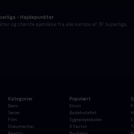
perliga - Højdepunkter
ter og største øjeblikke fra alle kampe af 3F Superliga.
Kategorier
Populært
S
Børn
Klovn
F
Serier
Badehotellet
H
Film
Sygeplejeskolen
C
Dokumentar
X Factor
T
Reality
Bachelor
B