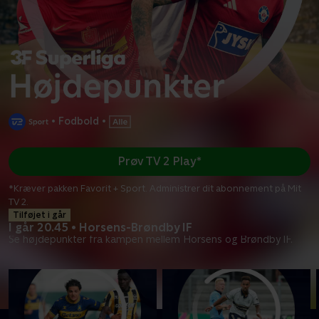
•
Fodbold
•
Prøv TV 2 Play*
*Kræver pakken Favorit + Sport. Administrer dit abonnement på Mit
TV 2.
Tilføjet i går
I går 20.45 • Horsens-Brøndby IF
Se højdepunkter fra kampen mellem Horsens og Brøndby IF.