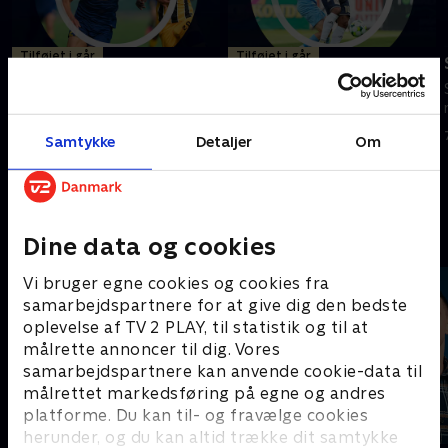
Tilføjet i går
Tilføjet i går
Horsens-Brøndby IF
Randers FC-Lyngby
Boldklub
Se højdepunkter fra kampen
Se højdepunkter fra kampen
mellem Horsens og Brøndby IF.
Samtykke
Detaljer
Om
mellem Randers FC og Lyngby
I går • 5 min
Boldklub.
I går • 5 min
Andre så også
Dine data og cookies
Vi bruger egne cookies og cookies fra
samarbejdspartnere for at give dig den bedste
oplevelse af TV 2 PLAY, til statistik og til at
målrette annoncer til dig. Vores
samarbejdspartnere kan anvende cookie-data til
målrettet markedsføring på egne og andres
platforme. Du kan til- og fravælge cookies
herunder, og du kan altid trække dit samtykke