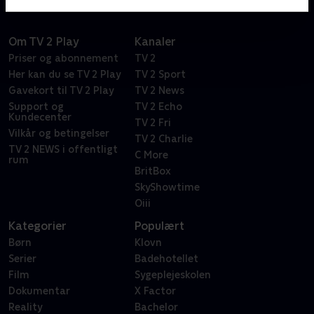
Om TV 2 Play
Kanaler
Priser og abonnement
TV 2
Her kan du se TV 2 Play
TV 2 Sport
Gavekort til TV 2 Play
TV 2 News
Support og
TV 2 Echo
Kundecenter
TV 2 Fri
Vilkår og betingelser
TV 2 Charlie
TV 2 NEWS i offentligt
C More
rum
BritBox
SkyShowtime
Oiii
Kategorier
Populært
Børn
Klovn
Serier
Badehotellet
Film
Sygeplejeskolen
Dokumentar
X Factor
Reality
Bachelor