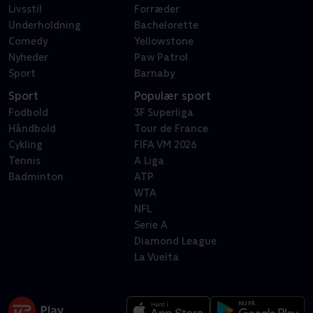
Livsstil
Forræder
Underholdning
Bachelorette
Comedy
Yellowstone
Nyheder
Paw Patrol
Sport
Barnaby
Sport
Populær sport
Fodbold
3F Superliga
Håndbold
Tour de France
Cykling
FIFA VM 2026
Tennis
A Liga
Badminton
ATP
WTA
NFL
Serie A
Diamond League
La Vuelta