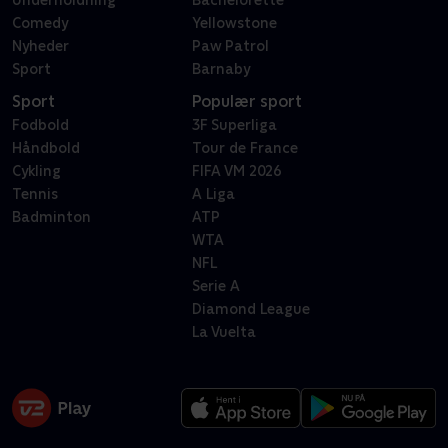
Underholdning
Bachelorette
Comedy
Yellowstone
Nyheder
Paw Patrol
Sport
Barnaby
Sport
Populær sport
Fodbold
3F Superliga
Håndbold
Tour de France
Cykling
FIFA VM 2026
Tennis
A Liga
Badminton
ATP
WTA
NFL
Serie A
Diamond League
La Vuelta