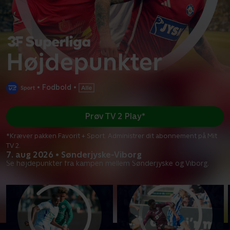
•
Fodbold
•
Prøv TV 2 Play*
*Kræver pakken Favorit + Sport. Administrer dit abonnement på Mit
TV 2.
7. aug 2026 • Sønderjyske-Viborg
Se højdepunkter fra kampen mellem Sønderjyske og Viborg.