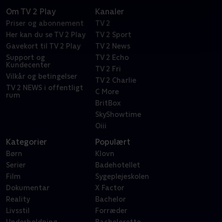
Om TV 2 Play
Kanaler
Priser og abonnement
TV 2
Her kan du se TV 2 Play
TV 2 Sport
Gavekort til TV 2 Play
TV 2 News
Support og
TV 2 Echo
Kundecenter
TV 2 Fri
Vilkår og betingelser
TV 2 Charlie
TV 2 NEWS i offentligt
C More
rum
BritBox
SkyShowtime
Oiii
Kategorier
Populært
Børn
Klovn
Serier
Badehotellet
Film
Sygeplejeskolen
Dokumentar
X Factor
Reality
Bachelor
Livsstil
Forræder