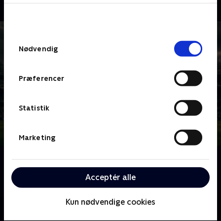
bunden af siden. Læs mere om hvordan TV 2
behandler dine oplysninger i
TV 2s privatlivspolitik
.
Samtykkevalg
Nødvendig
Præferencer
Statistik
Marketing
Om 3F Superliga - Højdepunkter
Højdepunkter og største øjeblikke fra alle kampe af
Acceptér alle
3F Superliga.
Kun nødvendige cookies