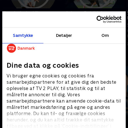
Sønderjyske-Viborg
Odense Boldklub-
Sønderjyske
Se højdepunkter fra kampen
Se højdepunkter fra kampen
mellem Sønderjyske og Viborg.
mellem Odense Boldklub og
7. august 2026 • 5 min
Samtykke
Detaljer
Om
Sønderjyske.
3. august 2026 • 5 min
Andre så også
Dine data og cookies
Vi bruger egne cookies og cookies fra
samarbejdspartnere for at give dig den bedste
oplevelse af TV 2 PLAY, til statistik og til at
målrette annoncer til dig. Vores
samarbejdspartnere kan anvende cookie-data til
målrettet markedsføring på egne og andres
platforme. Du kan til- og fravælge cookies
herunder, og du kan altid trække dit samtykke
Sport Fokus
PLAYER
tilbage ved at klikke på ’Cookie-indstillinger’ i
Sport
Fodbold