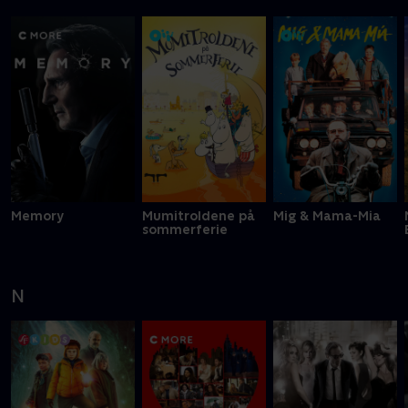
M
Memory
Mumitroldene på
Mig & Mama-Mia
sommerferie
N