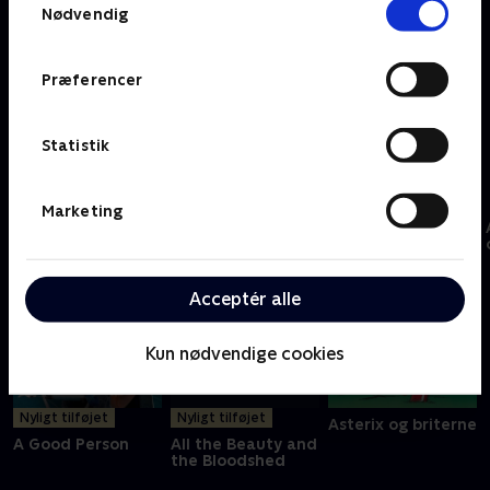
Nødvendig
Præferencer
7 millionærer
438 dage
30. november
Statistik
A
Marketing
Acceptér alle
Kun nødvendige cookies
Nyligt tilføjet
Nyligt tilføjet
Asterix og briterne
A Good Person
All the Beauty and
the Bloodshed