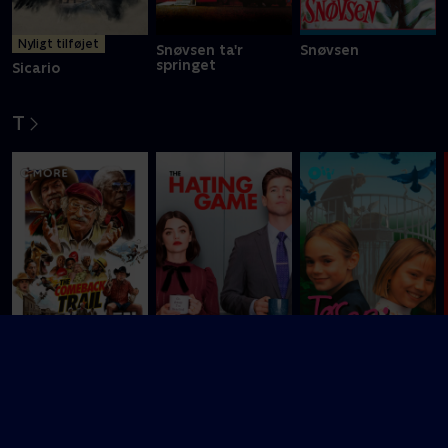
Nyligt tilføjet
Snøvsen ta'r
Snøvsen
springet
Sicario
T
Sidste chance
The Comeback
Tøsepiger
Trail
The Hating Game