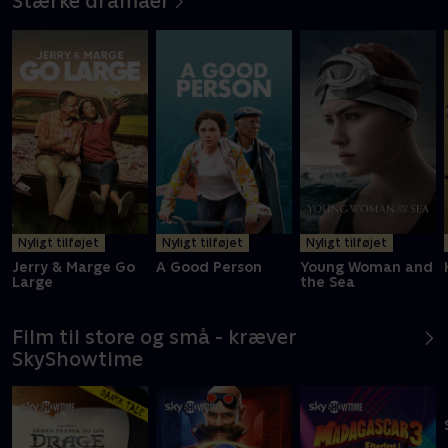
Stærke dramaer
Nyligt tilføjet
Nyligt tilføjet
Nyligt tilføjet
Jerry & Marge Go
A Good Person
Young Woman and
Large
the Sea
Film til store og små - kræver
SkyShowtime