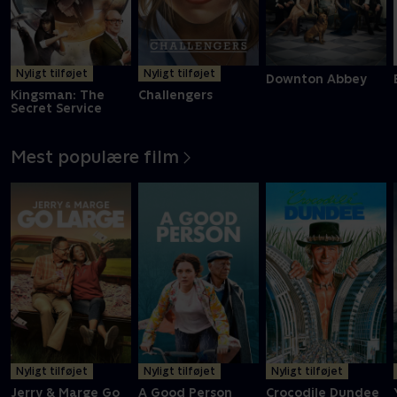
Nyligt tilføjet
Nyligt tilføjet
Downton Abbey
Kingsman: The
Challengers
Secret Service
Mest populære film
Nyligt tilføjet
Nyligt tilføjet
Nyligt tilføjet
Jerry & Marge Go
A Good Person
Crocodile Dundee