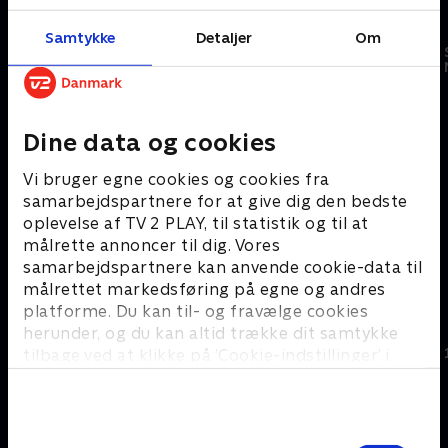
Samtykke
Detaljer
Om
Dine data og cookies
Vi bruger egne cookies og cookies fra
samarbejdspartnere for at give dig den bedste
oplevelse af TV 2 PLAY, til statistik og til at
Chinatown
Flashdance
Mission: Impossible
målrette annoncer til dig. Vores
samarbejdspartnere kan anvende cookie-data til
målrettet markedsføring på egne og andres
#
platforme. Du kan til- og fravælge cookies
herunder, og du kan altid trække dit samtykke
tilbage ved at klikke på ’Cookie-indstillinger’ i
bunden af siden. Læs mere om hvordan TV 2
behandler dine oplysninger i
TV 2s privatlivspolitik
.
Samtykkevalg