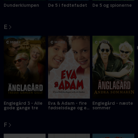
Dunderklumpen
De 5 i fedtefadet
De 5 og spionerne
E
Englegård 3 - Alle
Eva & Adam - fire
Englegård - næste
gode gange tre
fødselsdage og en
sommer
fiasko
F