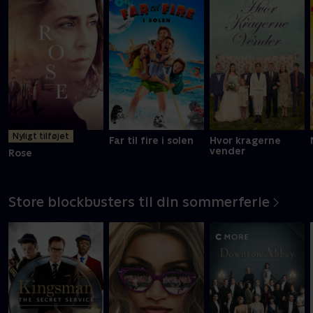
En FBI-agent må tilsidesætte sine værdier for at overleve i
prisbelønnet actionfilm
Mere info
Nyligt tilføjet
Far til fire i solen
Hvor kragerne
vender
Rose
Store blockbusters til din sommerferie