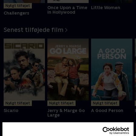
Nyligt tilføjet
Once Upon a Time
Little Women
in Hollywood
Challengers
Senest tilføjede film
Nyligt tilføjet
Nyligt tilføjet
Nyligt tilføjet
Sicario
Jerry & Marge Go
A Good Person
Large
Filmklassikere - kræver SkyShowtime