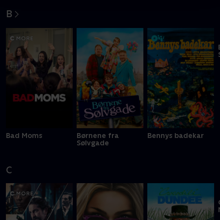
B
Bad Moms
Børnene fra
Bennys badekar
Sølvgade
C