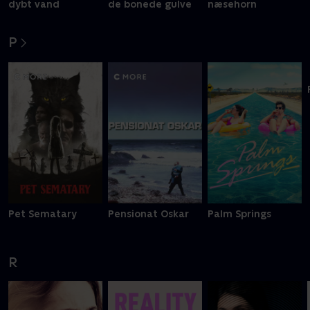
Olsen Banden på
Olsen Banden på
Otto er et
dybt vand
de bonede gulve
næsehorn
P
Pet Sematary
Pensionat Oskar
Palm Springs
R