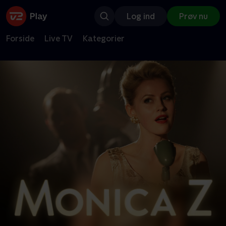
Log ind
Prøv nu
Forside
Live TV
Kategorier