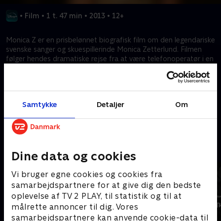
•
Film
•
1 t. 47 min
•
2013
•
12+
Monica Z er en prisbelønnet biografisk film om den legendariske
svenske sanger og skuespillerinde Monica Zetterlund. Filmen
følger hendes dramatiske rejse fra at være telefonoperatør i en
lille svensk landsby til superstjernestatus på klubber i New York
og Stockholm. Filmen portrætterer hendes gennembrud og
blomstrende karriere i 1960'erne.
Samtykke
Detaljer
Om
Kræver tilkøb
Mere indhold fra Disney+
Dine data og cookies
Vi bruger egne cookies og cookies fra
samarbejdspartnere for at give dig den bedste
oplevelse af TV 2 PLAY, til statistik og til at
målrette annoncer til dig. Vores
samarbejdspartnere kan anvende cookie-data til