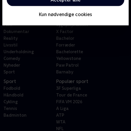
Kategorier
Populært
Børn
Klovn
Kun nødvendige cookies
Serier
Badehotellet
Film
Sygeplejeskolen
Dokumentar
X Factor
Reality
Bachelor
Livsstil
Forræder
Underholdning
Bachelorette
Comedy
Yellowstone
Nyheder
Paw Patrol
Sport
Barnaby
Sport
Populær sport
Fodbold
3F Superliga
Håndbold
Tour de France
Cykling
FIFA VM 2026
Tennis
A Liga
Badminton
ATP
WTA
NFL