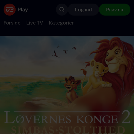
Log ind
Prøv nu
Forside
Live TV
Kategorier