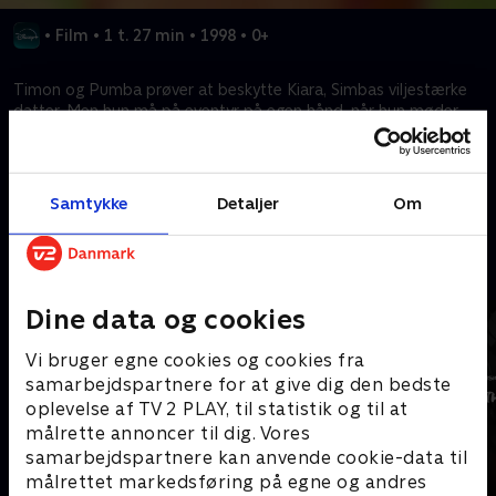
•
Film
•
1 t. 27 min
•
1998
•
0+
Timon og Pumba prøver at beskytte Kiara, Simbas viljestærke
datter. Men hun må på eventyr på egen hånd, når hun møder
Kovu, en løveunge, der er blevet oplært til at lede Scars flok.
Kræver tilkøb
Samtykke
Detaljer
Om
Mere indhold fra Disney+
Dine data og cookies
Vi bruger egne cookies og cookies fra
samarbejdspartnere for at give dig den bedste
oplevelse af TV 2 PLAY, til statistik og til at
målrette annoncer til dig. Vores
samarbejdspartnere kan anvende cookie-data til
målrettet markedsføring på egne og andres