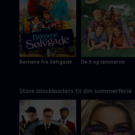
Børnene fra Sølvgade
De 5 og spionerne
Store blockbusters til din sommerferie