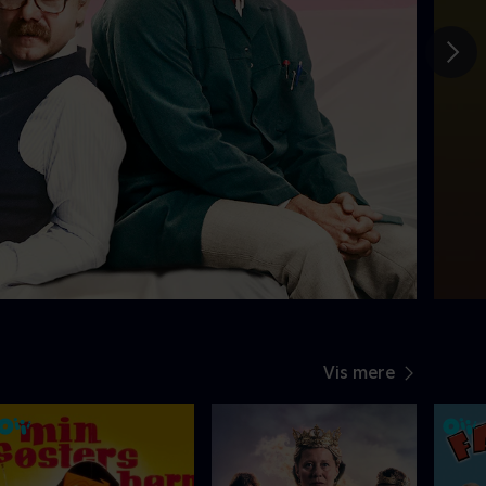
Gå t
Vis mere