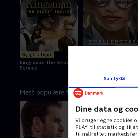
Nyligt tilføjet
Sidste chance
Kingsman: The Secret
Challengers
Service
Samtykke
Mest populære film
Dine data og coo
Vi bruger egne cookies o
PLAY, til statistik og ti
til målrettet markedsfør