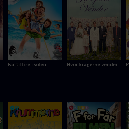
Far til fire i solen
Hvor kragerne vender
M