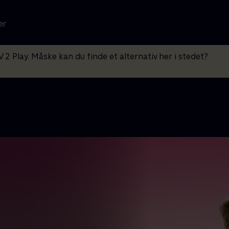
er
V 2 Play. Måske kan du finde et alternativ her i stedet?