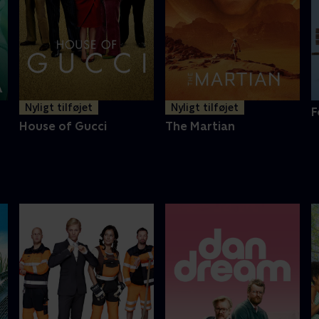
Nyligt tilføjet
Nyligt tilføjet
F
House of Gucci
The Martian