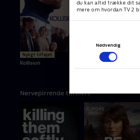
du kan altid trække dit s
mere om hvordan TV 2 be
Nødvendig
Nyligt tilføjet
Nyligt tilføjet
Kollision
Crocodile Dundee II
Nervepirrende thrillers