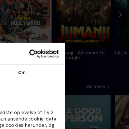
nce Upon a Time in
Jumanji - Welcome to
Littl
ollywood
the Jungle
Om
Vis mere
edste oplevelse af TV 2
e kan anvende cookie-data
ge cookies herunder, og