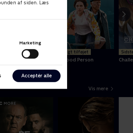
 bunden af siden. Læs
Marketing
Nyligt tilføjet
Sidst
loud Atlas
A Good Person
Chall
s
Acceptér alle
Vis mere