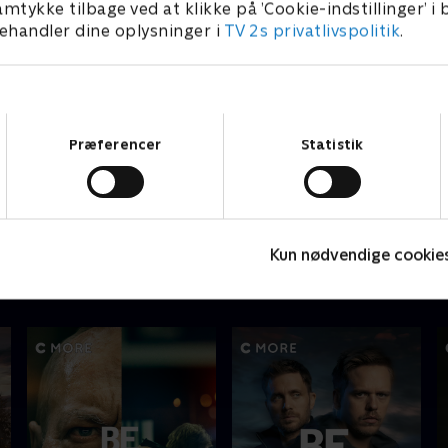
amtykke tilbage ved at klikke på ’Cookie-indstillinger’ i
handler dine oplysninger i
TV 2s privatlivspolitik
.
Samtykkevalg
Præferencer
Statistik
Nyligt tilføjet
Nyligt tilføjet
C
Crocodile Dundee
Sicario
Kun nødvendige cookie