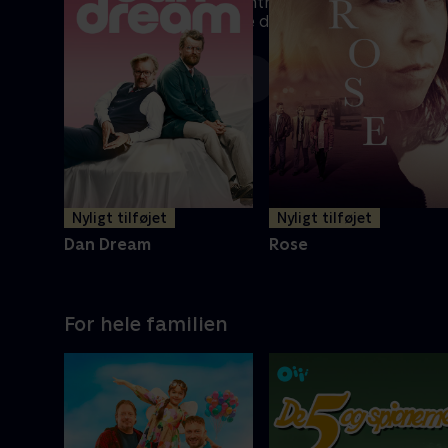
En gruppe excentriske mænd
laver i 1980'erne deres egen
elektriske bil
Mere info
Nyligt tilføjet
Nyligt tilføjet
Dan Dream
Rose
For hele familien