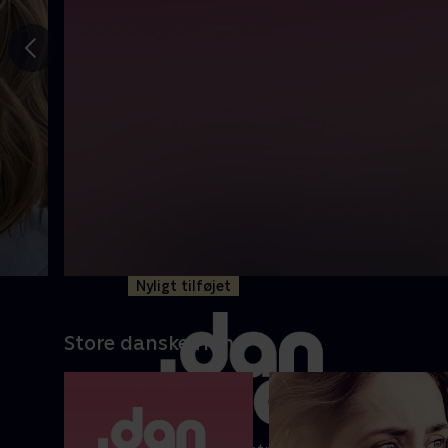
Gå til
forrige
slide
Nyligt tilføjet
Store danske film