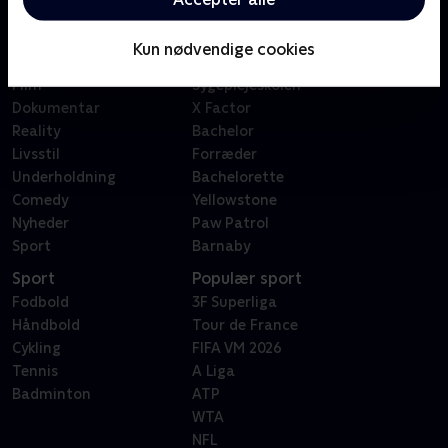
Kategorier
Populært
Børn
Klovn
Kun nødvendige cookies
Serier
Badehotellet
Film
Sygeplejeskolen
Dokumentar
X Factor
Reality
Bachelor
Livsstil
Forræder
Underholdning
Bachelorette
Comedy
Yellowstone
Nyheder
Paw Patrol
Sport
Barnaby
Sport
Populær sport
Fodbold
3F Superliga
Håndbold
Tour de France
Cykling
FIFA VM 2026
Tennis
A Liga
Badminton
ATP
WTA
NFL