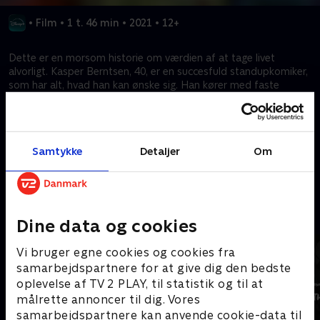
•
Film
•
1 t. 46 min
•
2021
•
12+
Dette er en morsom historie om værdien af at tage livet
alvorligt. Kasper Berntsen, 40, er en succesfuld standupkomiker,
som har alt, hvad han kan ønske sig. Han kører med faste
shows på Oslos bedste klubber, har en perfekt kæreste og
trives vældig godt i rampelyset. Men så mister han grebet, og
en dag ændrer alt sig.
Samtykke
Detaljer
Om
Kræver tilkøb
Mere indhold fra Disney+
Dine data og cookies
Vi bruger egne cookies og cookies fra
samarbejdspartnere for at give dig den bedste
oplevelse af TV 2 PLAY, til statistik og til at
målrette annoncer til dig. Vores
samarbejdspartnere kan anvende cookie-data til