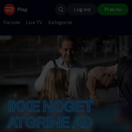
Log ind
Prøv nu
Forside
Live TV
Kategorier