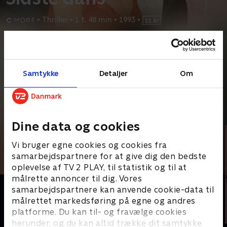
•
Thriller
•
1 t. 48 min
•
1993
•
Prøv TV 2 Play*
*Kræver pakken Basis. Administrer dit abonnement på Mit TV 2.
Samtykke
Detaljer
Om
To svenske par konkurrerer i en international dansekonkurrence i
engelske Blackpool, da en af deltagerne bliver
...
Læs mere
Andre så også
Dine data og cookies
Vi bruger egne cookies og cookies fra
samarbejdspartnere for at give dig den bedste
oplevelse af TV 2 PLAY, til statistik og til at
målrette annoncer til dig. Vores
samarbejdspartnere kan anvende cookie-data til
målrettet markedsføring på egne og andres
platforme. Du kan til- og fravælge cookies
herunder, og du kan altid trække dit samtykke