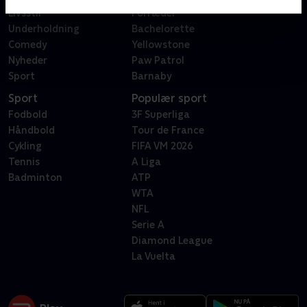
Livsstil
Forræder
Underholdning
Bachelorette
Comedy
Yellowstone
Nyheder
Paw Patrol
Sport
Barnaby
Sport
Populær sport
Fodbold
3F Superliga
Håndbold
Tour de France
Cykling
FIFA VM 2026
Tennis
A Liga
Badminton
ATP
WTA
NFL
Serie A
Diamond League
La Vuelta