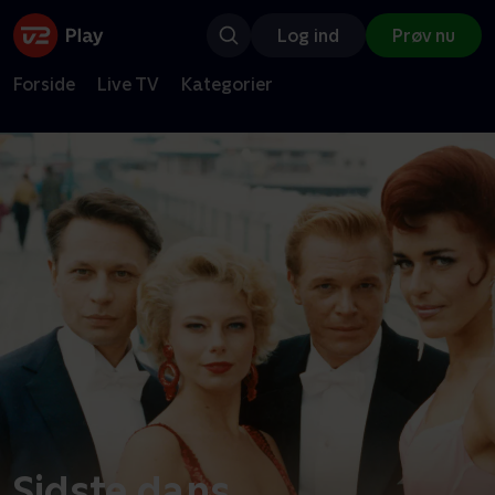
Log ind
Prøv nu
Forside
Live TV
Kategorier
Sidste dans