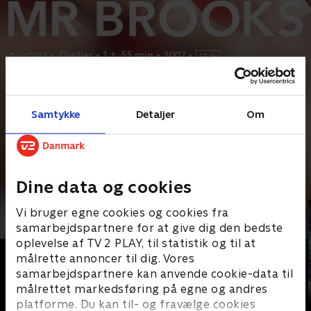
•
Thriller
•
1 t. 55 min
•
2007
•
Prøv TV 2 Play*
Samtykke
Detaljer
Om
*Kræver pakken Basis. Administrer dit abonnement på Mit TV 2.
Earl Brooks er en succesfuld forretningsmand men bag det
pæne ydre gemmer sig en seriemorder. Han
...
Læs mere
Andre så også
Dine data og cookies
Vi bruger egne cookies og cookies fra
samarbejdspartnere for at give dig den bedste
oplevelse af TV 2 PLAY, til statistik og til at
målrette annoncer til dig. Vores
samarbejdspartnere kan anvende cookie-data til
målrettet markedsføring på egne og andres
platforme. Du kan til- og fravælge cookies