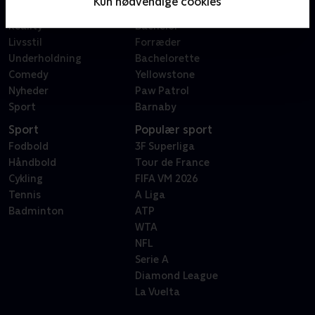
Kun nødvendige cookies
Dokumentar
X Factor
Reality
Bachelor
Livsstil
Forræder
Underholdning
Bachelorette
Comedy
Yellowstone
Nyheder
Paw Patrol
Sport
Barnaby
Sport
Populær sport
Fodbold
3F Superliga
Håndbold
Tour de France
Cykling
FIFA VM 2026
Tennis
A Liga
Badminton
ATP
WTA
NFL
Serie A
Diamond League
La Vuelta