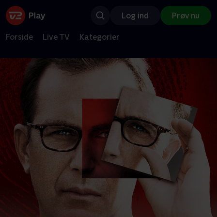
Log ind
Prøv nu
Forside
Live TV
Kategorier