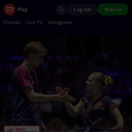
Log ind
Prøv nu
Forside
Live TV
Kategorier