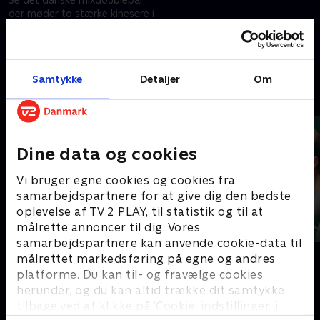
der møder to stærke kinesere i
1/8-finalen ved VM i
badminton. Obs. kampen
begynder ved stillingen 6-9 til
28. august 2025 • 26 min
kineserne
Samtykke
Detaljer
Om
Andre så også
Dine data og cookies
Vi bruger egne cookies og cookies fra
samarbejdspartnere for at give dig den bedste
oplevelse af TV 2 PLAY, til statistik og til at
målrette annoncer til dig. Vores
samarbejdspartnere kan anvende cookie-data til
På tur med
Badminton
målrettet markedsføring på egne og andres
Badminton
Badminton
platforme. Du kan til- og fravælge cookies
herunder, og du kan altid trække dit samtykke
tilbage ved at klikke på ’Cookie-indstillinger’ i