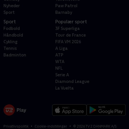
Nyheder
Paw Patrol
Sport
Barnaby
Sport
Populær sport
Fodbold
3F Superliga
Håndbold
Tour de France
Cykling
FIFA VM 2026
Tennis
A Liga
Badminton
ATP
WTA
NFL
Serie A
Diamond League
La Vuelta
Privatlivspolitik
Cookie-indstillinger
©
2026
TV 2 DANMARK A/S