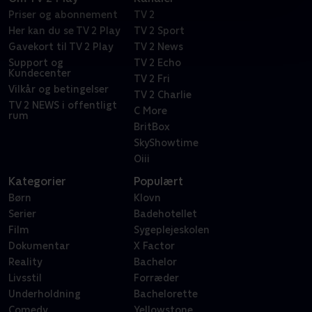
Priser og abonnement
TV 2
Her kan du se TV 2 Play
TV 2 Sport
Gavekort til TV 2 Play
TV 2 News
Support og
TV 2 Echo
Kundecenter
TV 2 Fri
Vilkår og betingelser
TV 2 Charlie
TV 2 NEWS i offentligt
C More
rum
BritBox
SkyShowtime
Oiii
Kategorier
Populært
Børn
Klovn
Serier
Badehotellet
Film
Sygeplejeskolen
Dokumentar
X Factor
Reality
Bachelor
Livsstil
Forræder
Underholdning
Bachelorette
Comedy
Yellowstone