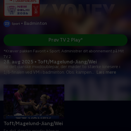
•
Badminton
Prøv TV 2 Play*
*Kræver pakken Favorit + Sport. Administrer dit abonnement på Mit
TV 2.
28. aug 2025 • Toft/Magelund-Jiang/Wei
Se det danske mixdoublepar, der møder to stærke kinesere i
1/8-finalen ved VM i badminton. Obs. kampen
...
Læs mere
Toft/Magelund-Jiang/Wei
Se det danske mixdoublepar,