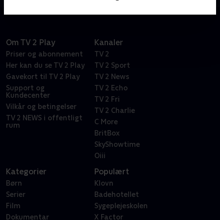
Om TV 2 Play
Kanaler
Priser og abonnement
TV 2
Her kan du se TV 2 Play
TV 2 Sport
Gavekort til TV 2 Play
TV 2 News
Support og
TV 2 Echo
Kundecenter
TV 2 Fri
Vilkår og betingelser
TV 2 Charlie
TV 2 NEWS i offentligt
C More
rum
BritBox
SkyShowtime
Oiii
Kategorier
Populært
Børn
Klovn
Serier
Badehotellet
Film
Sygeplejeskolen
Dokumentar
X Factor