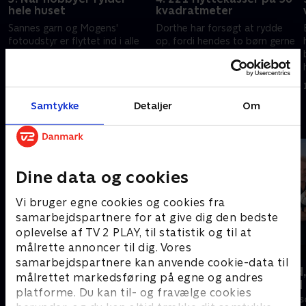
hele huset
kvadratmeter
Sannes garn og Mogens'
Dorthe har forsøgt at rydde
fotoudstyr er flyttet ind i alle
op, fordi hendes to børn gerne
rum i rækkehuset i Risskov. Det
vil have deres egne værelser.
hele fylder så meget, at de
Men rodet er ved at presse
hverken har plads eller tid til
dem alle tre ud af deres lille
18. juli 2024 • 40 min
25. juli 2024 • 40 min
hinanden.
lejlighed.
Samtykke
Detaljer
Om
Andre så også
Dine data og cookies
Vi bruger egne cookies og cookies fra
samarbejdspartnere for at give dig den bedste
oplevelse af TV 2 PLAY, til statistik og til at
målrette annoncer til dig. Vores
samarbejdspartnere kan anvende cookie-data til
Linde på Langeland
Beliggenhed,
målrettet markedsføring på egne og andres
beliggenhed
Livsstil • 5 sæsoner
platforme. Du kan til- og fravælge cookies
Livsstil • 18 sæ