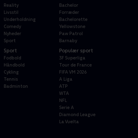
Reality
Bachelor
Livsstil
Forræder
Underholdning
Bachelorette
Comedy
Yellowstone
Nyheder
Paw Patrol
Sport
Barnaby
Sport
Populær sport
Fodbold
3F Superliga
Håndbold
Tour de France
Cykling
FIFA VM 2026
Tennis
A Liga
Badminton
ATP
WTA
NFL
Serie A
Diamond League
La Vuelta