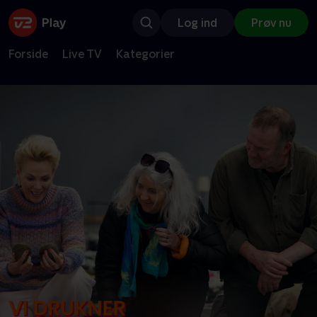
Log ind
Prøv nu
Forside
Live TV
Kategorier