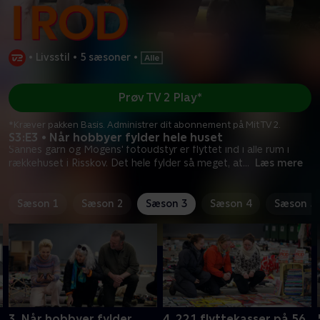
•
Livsstil
•
5 sæsoner
•
Prøv TV 2 Play*
*Kræver pakken Basis. Administrer dit abonnement på Mit TV 2.
S3:E3 • Når hobbyer fylder hele huset
Sannes garn og Mogens' fotoudstyr er flyttet ind i alle rum i
rækkehuset i Risskov. Det hele fylder så meget, at
...
Læs mere
Sæson 1
Sæson 2
Sæson 3
Sæson 4
Sæson 5
3. Når hobbyer fylder
4. 221 flyttekasser på 56