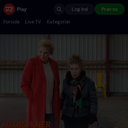
Log ind
Prøv nu
Forside
Live TV
Kategorier