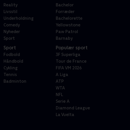
Reality
Bachelor
Livsstil
Forræder
Underholdning
Bachelorette
Comedy
Yellowstone
Nyheder
Paw Patrol
Sport
Barnaby
Sport
Populær sport
Fodbold
3F Superliga
Håndbold
Tour de France
Cykling
FIFA VM 2026
Tennis
A Liga
Badminton
ATP
WTA
NFL
Serie A
Diamond League
La Vuelta