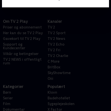
Om TV 2 Play
Kanaler
Priser og abonnement
TV 2
Her kan du se TV 2 Play
TV 2 Sport
Gavekort til TV 2 Play
TV 2 News
Support og
TV 2 Echo
Kundecenter
TV 2 Fri
Vilkår og betingelser
TV 2 Charlie
TV 2 NEWS i offentligt
C More
rum
BritBox
SkyShowtime
Oiii
Kategorier
Populært
Børn
Klovn
Serier
Badehotellet
Film
Sygeplejeskolen
Dokumentar
X Factor