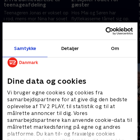
teenageafdeling
gæster
Teenageren Jonas er vokset op
Hos Mai og Søren har
i rod, mens mor Nina har sovet
flyttekasserne tårnet sig op.
på sofaen i seks år. Nu vil de
Når det banker på døren,
rodet til livs, så Jonas kan få
gemmer de nemlig alt deres
plads til at invitere vennerne
rod ned i en ny kasse. Nu vil de
4. juli 2024 • 40 min
11. juli 2024 • 40 min
over.
gøre op med fortiden.
Samtykke
Detaljer
Om
Andre så også
Dine data og cookies
Vi bruger egne cookies og cookies fra
samarbejdspartnere for at give dig den bedste
oplevelse af TV 2 PLAY, til statistik og til at
målrette annoncer til dig. Vores
samarbejdspartnere kan anvende cookie-data til
Linde på Langeland
Beliggenhed,
målrettet markedsføring på egne og andres
beliggenhed
Livsstil • 5 sæsoner
platforme. Du kan til- og fravælge cookies
Livsstil • 18 sæ