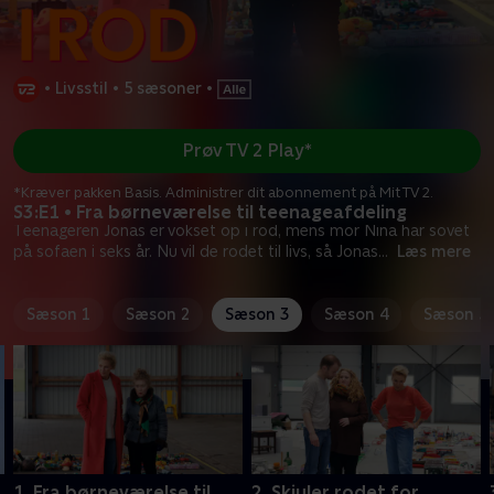
•
Livsstil
•
5 sæsoner
•
Prøv TV 2 Play*
*Kræver pakken Basis. Administrer dit abonnement på Mit TV 2.
S3:E1 • Fra børneværelse til teenageafdeling
Teenageren Jonas er vokset op i rod, mens mor Nina har sovet
på sofaen i seks år. Nu vil de rodet til livs, så Jonas
...
Læs mere
Sæson 1
Sæson 2
Sæson 3
Sæson 4
Sæson 5
1. Fra børneværelse til
2. Skjuler rodet for