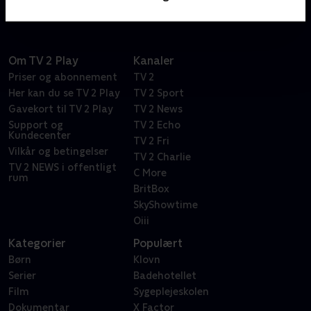
Om TV 2 Play
Kanaler
Priser og abonnement
TV 2
Her kan du se TV 2 Play
TV 2 Sport
Gavekort til TV 2 Play
TV 2 News
Support og
TV 2 Echo
Kundecenter
TV 2 Fri
Vilkår og betingelser
TV 2 Charlie
TV 2 NEWS i offentligt
C More
rum
BritBox
SkyShowtime
Oiii
Kategorier
Populært
Børn
Klovn
Serier
Badehotellet
Film
Sygeplejeskolen
Dokumentar
X Factor