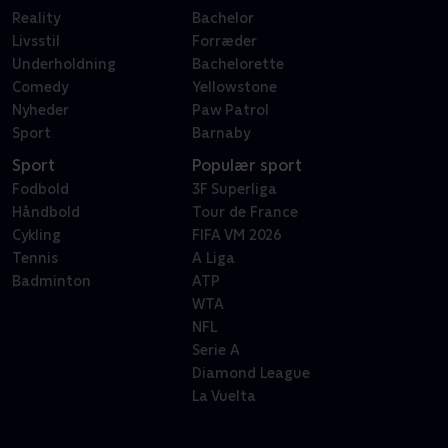
Reality
Bachelor
Livsstil
Forræder
Underholdning
Bachelorette
Comedy
Yellowstone
Nyheder
Paw Patrol
Sport
Barnaby
Sport
Populær sport
Fodbold
3F Superliga
Håndbold
Tour de France
Cykling
FIFA VM 2026
Tennis
A Liga
Badminton
ATP
WTA
NFL
Serie A
Diamond League
La Vuelta