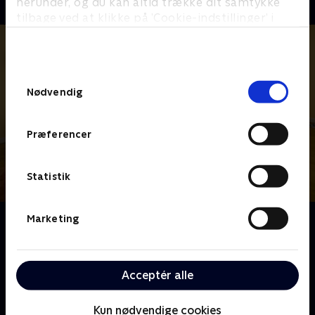
herunder, og du kan altid trække dit samtykke
tilbage ved at klikke på ’Cookie-indstillinger’ i
bunden af siden. Læs mere om hvordan TV 2
behandler dine oplysninger i
TV 2s privatlivspolitik
.
Samtykkevalg
Nødvendig
Præferencer
Statistik
Marketing
Om Vi drukner i rod
Når rodet har taget magten i hjemmet, bliver
hverdagen hurtigt svær - med dårlig samvittighed,
stress og uendelige bunker, der aldrig forsvinder. En
Acceptér alle
række familier får derfor hjælp til at komme rodet til
livs.
Kun nødvendige cookies