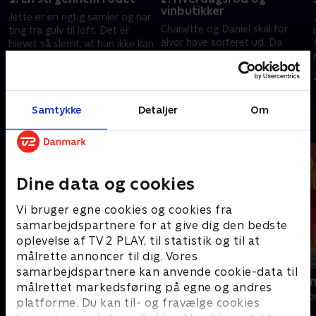
vinbutikker
Jette er en rigtig samler og har
Chanette og Daniel skal for
ting fra gulv til loft. Det er
e
alvor have sorteret ud. Da
blevet så slemt, at hun ikke kan
Daniel måtte lukke sine
have gæster, så nu skal der
butikker, endte al
gøres plads til børn og
19. maj 2025 • 40 min
butiksinventaret derhjemme og
børnebørn.
26. maj 2025 • 40 min
gjorde Chanette syg af stress.
Samtykke
Detaljer
Om
Andre så også
Dine data og cookies
Vi bruger egne cookies og cookies fra
samarbejdspartnere for at give dig den bedste
oplevelse af TV 2 PLAY, til statistik og til at
målrette annoncer til dig. Vores
samarbejdspartnere kan anvende cookie-data til
Beliggenhed, beliggenhed,
Linde på La
målrettet markedsføring på egne og andres
beliggenhed
Livsstil • 5 sæs
platforme. Du kan til- og fravælge cookies
Livsstil • 18 sæsoner