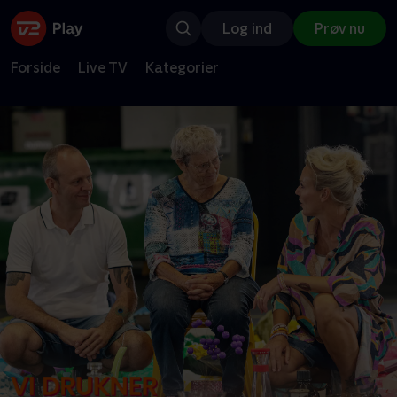
Log ind
Prøv nu
Forside
Live TV
Kategorier