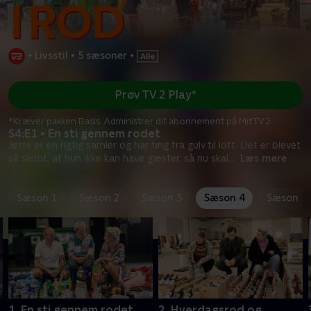
•
Livsstil
•
5 sæsoner
•
Prøv TV 2 Play*
*Kræver pakken Basis. Administrer dit abonnement på Mit TV 2.
S4:E1 • En sti gennem rodet
Jette er en rigtig samler og har ting fra gulv til loft. Det er blevet
så slemt, at hun ikke kan have gæster, så nu skal
...
Læs mere
Sæson 1
Sæson 2
Sæson 3
Sæson 4
Sæson 5
1. En sti gennem rodet
2. Hverdagsrod og