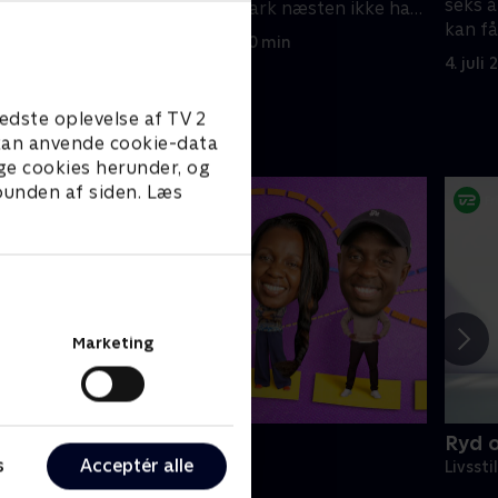
seks år
hvor
det betyder, at Mark næsten ikke har
kan få
noget plads.
14. august 2023 • 40 min
over.
4. juli
edste oplevelse af TV 2
e kan anvende cookie-data
ge cookies herunder, og
 bunden af siden. Læs
Marketing
elt sort
Ryd op
s
Acceptér alle
ivsstil • 7 sæsoner
Livssti