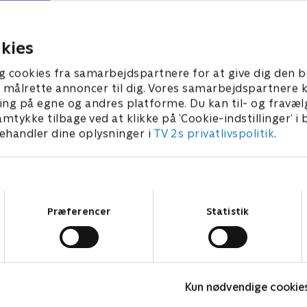
lar til at sige farvel til
plads til mere voksenliv nu, 
børnene flytter.
23 • 40 min
7. august 2023 • 39 min
kies
g cookies fra samarbejdspartnere for at give dig den b
l at målrette annoncer til dig. Vores samarbejdspartner
ing på egne og andres platforme. Du kan til- og fravæl
amtykke tilbage ved at klikke på ’Cookie-indstillinger’ i
handler dine oplysninger i
TV 2s privatlivspolitik
.
Samtykkevalg
Præferencer
Statistik
Linde på Langeland
H
Kun nødvendige cookie
Livsstil • 5 sæsoner
L