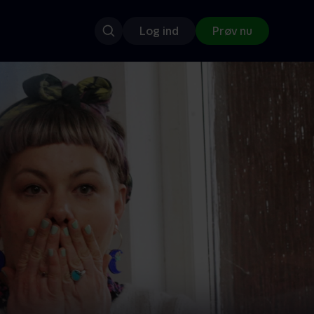
Log ind
Prøv nu