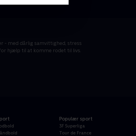
r - med dårlig samvittighed, stress
or hjælp til at komme rodet til livs.
port
Populær sport
odbold
3F Superliga
åndbold
Tour de France