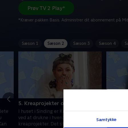
Prøv TV 2 Play*
*Kræver pakken Basis. Administrer dit abonnement på Mit
Sæson 1
Sæson 2
Sæson 3
Sæson 4
S
5. Kreaprojekter og vasketøj
6. Ingen 
Nete
I huset i Sinding er Kristina og Jacob
Laus rode
u
ved at drukne i hverdagsrod og
Rødovre, 
Samtykke
 Kan
kreaprojekter. Det stresser dem, og
flere år.