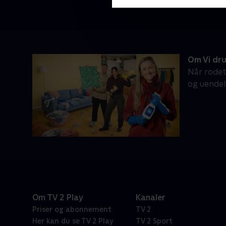
Om Vi dru
Når rodet
og uendeli
Om TV 2 Play
Kanaler
Priser og abonnement
TV 2
Her kan du se TV 2 Play
TV 2 Sport