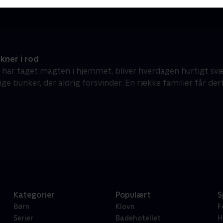
kner i rod
 har taget magten i hjemmet, bliver hverdagen hurtigt svæ
ge bunker, der aldrig forsvinder. En række familier får derf
Kategorier
Populært
S
Børn
Klovn
F
Serier
Badehotellet
H