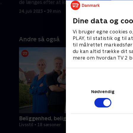
de længes efter at kunne finde ro i
er han nu k
deres eget hjem.
rodet.
24. juli 2023 • 39 min
31. juli 20
Dine data og coo
Vi bruger egne cookies o
PLAY, til statistik og ti
Andre så også
til målrettet markedsfør
du kan altid trække dit s
mere om hvordan TV 2 be
Nødvendig
Beliggenhed, beliggenhed, beliggenhed
Livsstil • 18 sæsoner