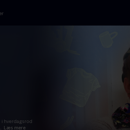
er
e i hverdagsrod
..
Læs mere