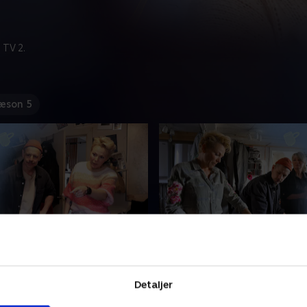
 TV 2.
æson 5
gæster i flere år
7. Fest, farver og musik
r så meget i sit rækkehus i
På Amager er Tobias' musik
at han ikke har haft gæster i
ved at overtage huset, men
Detaljer
 Men med et barnebarn på vej
er plads til Maria. Hun dr