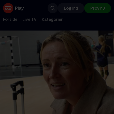
Log ind
Prøv nu
Forside
Live TV
Kategorier