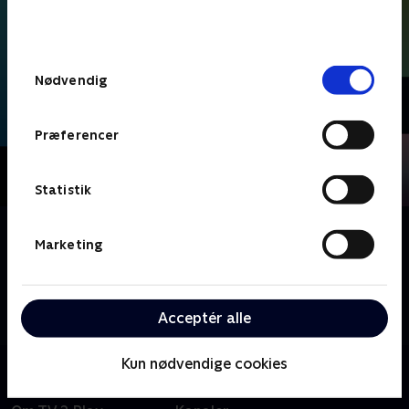
bunden af siden. Læs mere om hvordan TV 2
behandler dine oplysninger i
TV 2s privatlivspolitik
.
Samtykkevalg
Nødvendig
Præferencer
Statistik
Om Valgets drama
Marketing
Der grædes og jubles, når kampen om
borgmestertaburetterne snævrer til. Vi følger to
borgmesterkandidater i hektiske døgn før, under og
Acceptér alle
efter kommunalvalget.
Kun nødvendige cookies