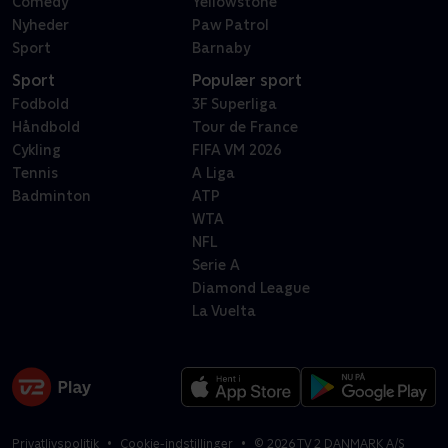
Comedy
Yellowstone
Nyheder
Paw Patrol
Sport
Barnaby
Sport
Populær sport
Fodbold
3F Superliga
Håndbold
Tour de France
Cykling
FIFA VM 2026
Tennis
A Liga
Badminton
ATP
WTA
NFL
Serie A
Diamond League
La Vuelta
Privatlivspolitik
Cookie-indstillinger
©
2026
TV 2 DANMARK A/S