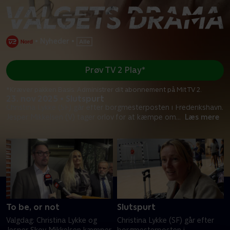
•
Nyheder
•
Prøv TV 2 Play*
*Kræver pakken Basis. Administrer dit abonnement på Mit TV 2.
23. nov 2025 • Slutspurt
Christina Lykke (SF) går efter borgmesterposten i Frederikshavn.
Jesper Mikkelsen (V) tager orlov for at kæmpe om
...
Læs mere
To be, or not
Slutspurt
Valgdag: Christina Lykke og
Christina Lykke (SF) går efter
Jesper Skov Mikkelsen kæmper
borgmesterposten i