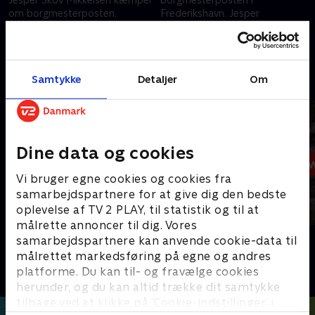
om borgmesterposten.
Frederikshavn. Jesper
Rævekager bages, og
Mikkelsen (V) tager orlov for at
skuffeaftaler hænger i tynde
kæmpe om magten i
30. november 2025 • 30 min
23. november 2025 • 26 min
tråde.
Mariagerfjord.
Andre så også
Samtykke
Detaljer
Om
Dine data og cookies
Vi bruger egne cookies og cookies fra
samarbejdspartnere for at give dig den bedste
oplevelse af TV 2 PLAY, til statistik og til at
målrette annoncer til dig. Vores
19 News
12 News
samarbejdspartnere kan anvende cookie-data til
Nyheder
Nyheder
målrettet markedsføring på egne og andres
platforme. Du kan til- og fravælge cookies
herunder, og du kan altid trække dit samtykke
tilbage ved at klikke på ’Cookie-indstillinger’ i