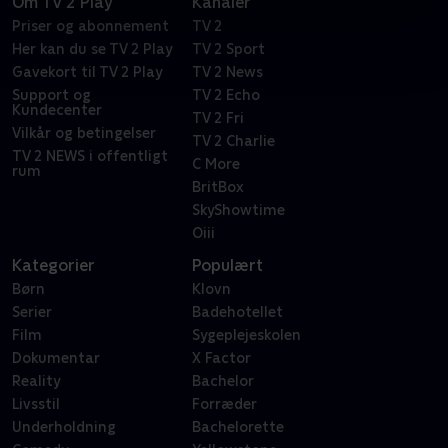
Om TV 2 Play
Kanaler
Priser og abonnement
TV 2
Her kan du se TV 2 Play
TV 2 Sport
Gavekort til TV 2 Play
TV 2 News
Support og
TV 2 Echo
Kundecenter
TV 2 Fri
Vilkår og betingelser
TV 2 Charlie
TV 2 NEWS i offentligt
C More
rum
BritBox
SkyShowtime
Oiii
Kategorier
Populært
Børn
Klovn
Serier
Badehotellet
Film
Sygeplejeskolen
Dokumentar
X Factor
Reality
Bachelor
Livsstil
Forræder
Underholdning
Bachelorette