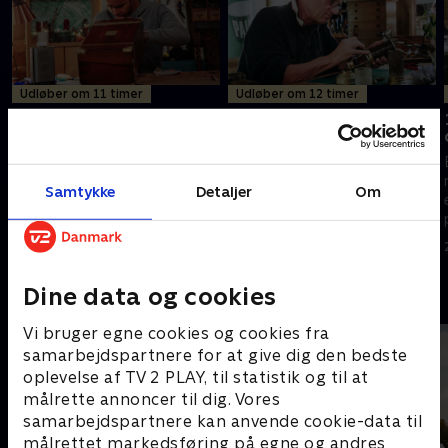
Udløber om 11 timer
Udløber om 12 timer
11. Barberskilt og
12. Fonograf og
skrivepult
minelampe
Eksperten Will Kirk påtager sig
En minelampe, der engang har
opgaven at transformere en
reddet et liv, trænger til et frisk
Samtykke
Detaljer
Om
gammel skrivepult, der har
pust, mens en antik fonograf
bragt livsændrende
drømmer om at spille musik
hemmeligheder frem i lyset.
igen.
19. august 2021 • 43 min
19. august 2021 • 43 min
Mon den er til at kende?
Dine data og cookies
Andre så også
Vi bruger egne cookies og cookies fra
samarbejdspartnere for at give dig den bedste
oplevelse af TV 2 PLAY, til statistik og til at
målrette annoncer til dig. Vores
samarbejdspartnere kan anvende cookie-data til
målrettet markedsføring på egne og andres