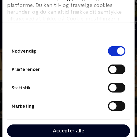
platforme. Du kan til- og fravælge cookies
herunder, og du kan altid trække dit samtykke
tilbage ved at klikke på ’Cookie-indstillinger’ i
Ryd op i dit liv
Franske drø
bunden af siden. Læs mere om hvordan TV 2
Livsstil • 6 sæsoner
Livsstil • 6 sæs
behandler dine oplysninger i
TV 2s privatlivspolitik
.
Samtykkevalg
Nødvendig
Præferencer
Statistik
Marketing
Acceptér alle
Om Værkstedet UK