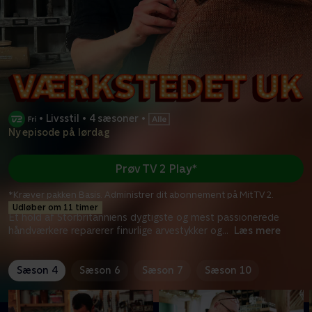
•
Livsstil
•
4 sæsoner
•
Ny episode på lørdag
Prøv TV 2 Play*
*Kræver pakken Basis. Administrer dit abonnement på Mit TV 2.
Udløber om 11 timer
Et hold af Storbritanniens dygtigste og mest passionerede
håndværkere reparerer finurlige arvestykker og
...
Læs mere
Sæson 4
Sæson 6
Sæson 7
Sæson 10