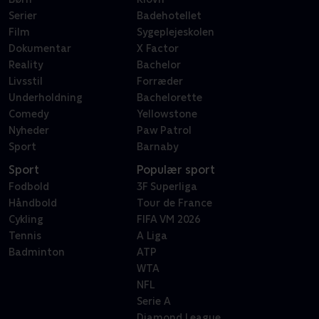
Serier
Badehotellet
Film
Sygeplejeskolen
Dokumentar
X Factor
Reality
Bachelor
Livsstil
Forræder
Underholdning
Bachelorette
Comedy
Yellowstone
Nyheder
Paw Patrol
Sport
Barnaby
Sport
Populær sport
Fodbold
3F Superliga
Håndbold
Tour de France
Cykling
FIFA VM 2026
Tennis
A Liga
Badminton
ATP
WTA
NFL
Serie A
Diamond League