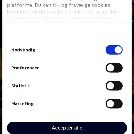
platforme. Du kan til- og fravælge cookies
herunder, og du kan altid trække dit samtykke
tilbage ved at klikke på ’Cookie-indstillinger’ i
Ryd op i dit liv
Franske drø
bunden af siden. Læs mere om hvordan TV 2
Livsstil • 6 sæsoner
Livsstil • 6 sæs
behandler dine oplysninger i
TV 2s privatlivspolitik
.
Samtykkevalg
Nødvendig
Præferencer
Statistik
Marketing
Acceptér alle
Om Værkstedet UK