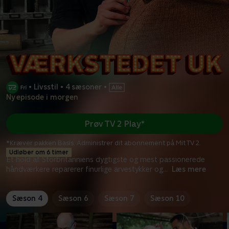
•
Livsstil
•
4 sæsoner
•
Ny episode i morgen
Prøv TV 2 Play*
*Kræver pakken Basis. Administrer dit abonnement på Mit TV 2.
Udløber om 6 timer
Et hold af Storbritanniens dygtigste og mest passionerede
håndværkere reparerer finurlige arvestykker og
...
Læs mere
Sæson 4
Sæson 6
Sæson 7
Sæson 10