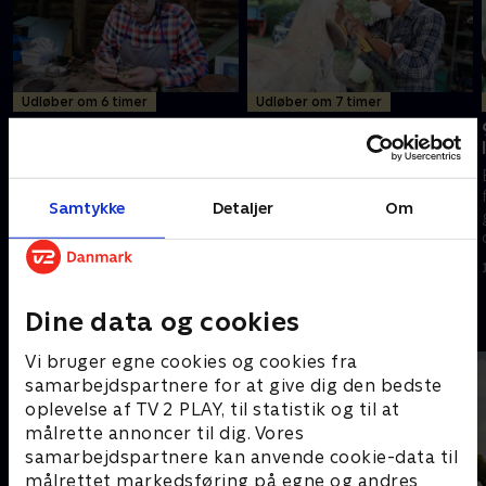
Udløber om 6 timer
Udløber om 7 timer
7. Kærlighedsmedaljon og
8. Gyngehest og
teaterstol
flippermaskine
En over 100 år gammel
Tårerne får frit løb, når
medaljon er ved at falde fra
eksperterne Will og Suzie
Samtykke
Detaljer
Om
hinanden, men eksperten
forsøger at redde en gammel
Brenton West vil gøre sit
gyngehest. Imens får en
bedste, for at kærligheden
gammel flippermaskine en
17. august 2021 • 44 min
17. august 2021 • 43 min
indeni kan leve videre.
chance til.
Dine data og cookies
Andre så også
Vi bruger egne cookies og cookies fra
samarbejdspartnere for at give dig den bedste
oplevelse af TV 2 PLAY, til statistik og til at
målrette annoncer til dig. Vores
samarbejdspartnere kan anvende cookie-data til
målrettet markedsføring på egne og andres