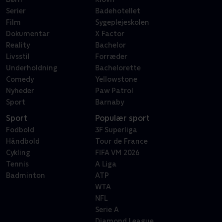
Serier
Badehotellet
Film
Sygeplejeskolen
Dokumentar
X Factor
Reality
Bachelor
Livsstil
Forræder
Underholdning
Bachelorette
Comedy
Yellowstone
Nyheder
Paw Patrol
Sport
Barnaby
Sport
Populær sport
Fodbold
3F Superliga
Håndbold
Tour de France
Cykling
FIFA VM 2026
Tennis
A Liga
Badminton
ATP
WTA
NFL
Serie A
Diamond League