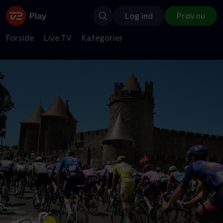
Log ind
Prøv nu
Forside
Live TV
Kategorier