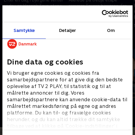
endnu en klassisk Tour-etape
rammer Touren bjergene. Fra
fra den ikoniske bymur i
Granollers går det mod
Carcassonne til Foix.
Pyrenæerne, 4000 højdemeter
og en afslutning i Les Angles.
7. juli 2026 • 285 min
6. juli 2026 • 342 min
Samtykke
Detaljer
Om
Andre så også
Dine data og cookies
Vi bruger egne cookies og cookies fra
samarbejdspartnere for at give dig den bedste
oplevelse af TV 2 PLAY, til statistik og til at
målrette annoncer til dig. Vores
samarbejdspartnere kan anvende cookie-data til
målrettet markedsføring på egne og andres
Sport Fokus
PLAYER
platforme. Du kan til- og fravælge cookies
Sport
Fodbold
herunder, og du kan altid trække dit samtykke
tilbage ved at klikke på ’Cookie-indstillinger’ i
bunden af siden. Læs mere om hvordan TV 2