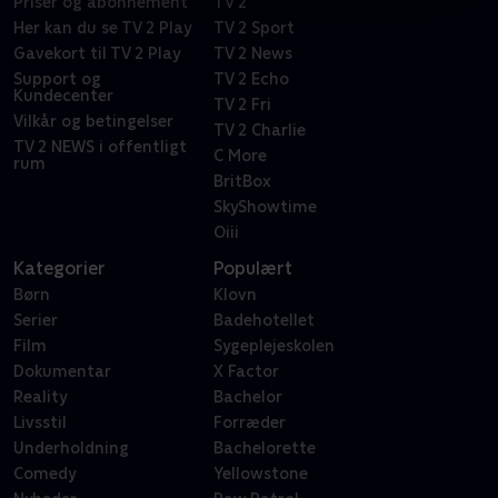
Priser og abonnement
TV 2
Her kan du se TV 2 Play
TV 2 Sport
Gavekort til TV 2 Play
TV 2 News
Support og
TV 2 Echo
Kundecenter
TV 2 Fri
Vilkår og betingelser
TV 2 Charlie
TV 2 NEWS i offentligt
C More
rum
BritBox
SkyShowtime
Oiii
Kategorier
Populært
Børn
Klovn
Serier
Badehotellet
Film
Sygeplejeskolen
Dokumentar
X Factor
Reality
Bachelor
Livsstil
Forræder
Underholdning
Bachelorette
Comedy
Yellowstone