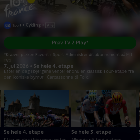
•
Cykling
•
Prøv TV 2 Play*
*Kræver pakken Favorit + Sport. Administrer dit abonnement på Mit
TV 2.
7. jul 2026 • Se hele 4. etape
Efter en dag i bjergene venter endnu en klassisk Tour-etape fra
den ikoniske bymur i Carcassonne til Foix.
Se hele 4. etape
Se hele 3. etape
Efter en dag i bjergene venter
Allerede på tredje etape