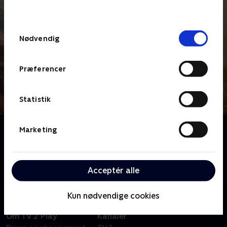
behandler dine oplysninger i
TV 2s privatlivspolitik
.
Samtykkevalg
Nødvendig
Præferencer
Statistik
Om Tour de France - Etaper
Marketing
Se eller gense etaperne fra Tour de France 2026, der
denne gang starter Barcelona og afsluttes i gaderne i
Paris på Champs-Élysées.
Acceptér alle
Kun nødvendige cookies
Om TV 2 Play
Kanaler